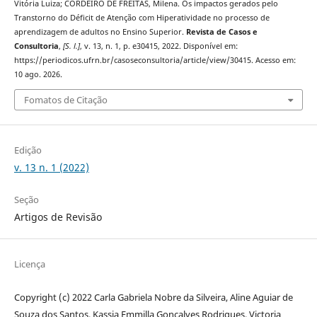
Vitória Luiza; CORDEIRO DE FREITAS, Milena. Os impactos gerados pelo
Transtorno do Déficit de Atenção com Hiperatividade no processo de
aprendizagem de adultos no Ensino Superior.
Revista de Casos e
Consultoria
,
[S. l.]
, v. 13, n. 1, p. e30415, 2022. Disponível em:
https://periodicos.ufrn.br/casoseconsultoria/article/view/30415. Acesso em:
10 ago. 2026.
Fomatos de Citação
Edição
v. 13 n. 1 (2022)
Seção
Artigos de Revisão
Licença
Copyright (c) 2022 Carla Gabriela Nobre da Silveira, Aline Aguiar de
Souza dos Santos, Kassia Emmilla Gonçalves Rodrigues, Victoria