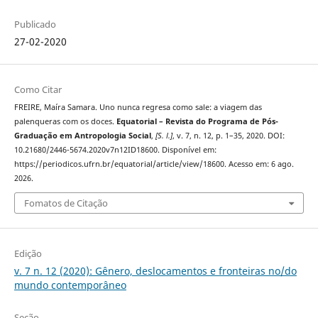
Publicado
27-02-2020
Como Citar
FREIRE, Maíra Samara. Uno nunca regresa como sale: a viagem das
palenqueras com os doces.
Equatorial – Revista do Programa de Pós-
Graduação em Antropologia Social
,
[S. l.]
, v. 7, n. 12, p. 1–35, 2020. DOI:
10.21680/2446-5674.2020v7n12ID18600. Disponível em:
https://periodicos.ufrn.br/equatorial/article/view/18600. Acesso em: 6 ago.
2026.
Fomatos de Citação
Edição
v. 7 n. 12 (2020): Gênero, deslocamentos e fronteiras no/do
mundo contemporâneo
Seção