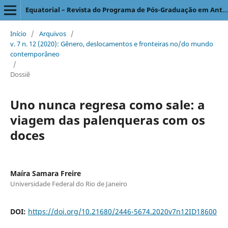
Equatorial – Revista do Programa de Pós-Graduação em Antropologia Social
Início
/
Arquivos
/
v. 7 n. 12 (2020): Gênero, deslocamentos e fronteiras no/do mundo
contemporâneo
/
Dossiê
Uno nunca regresa como sale: a
viagem das palenqueras com os
doces
Maíra Samara Freire
Universidade Federal do Rio de Janeiro
DOI:
https://doi.org/10.21680/2446-5674.2020v7n12ID18600