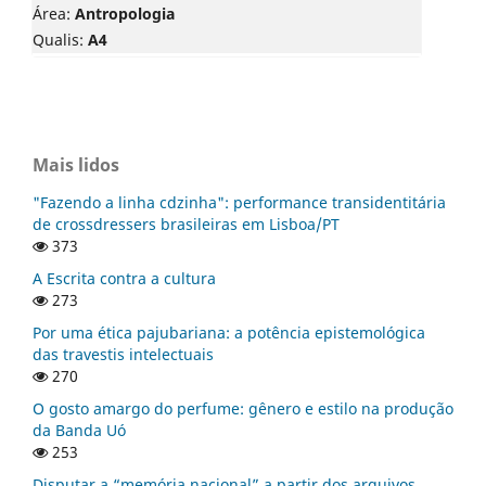
Área:
Antropologia
Qualis:
A4
Mais lidos
"Fazendo a linha cdzinha": performance transidentitária
de crossdressers brasileiras em Lisboa/PT
373
A Escrita contra a cultura
273
Por uma ética pajubariana: a potência epistemológica
das travestis intelectuais
270
O gosto amargo do perfume: gênero e estilo na produção
da Banda Uó
253
Disputar a “memória nacional” a partir dos arquivos