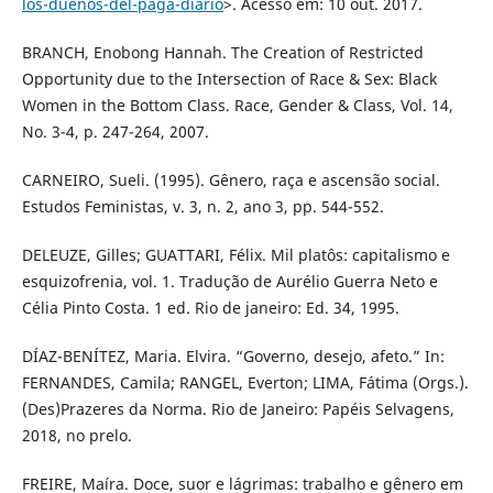
los-duenos-del-paga-diario
>. Acesso em: 10 out. 2017.
BRANCH, Enobong Hannah. The Creation of Restricted
Opportunity due to the Intersection of Race & Sex: Black
Women in the Bottom Class. Race, Gender & Class, Vol. 14,
No. 3-4, p. 247-264, 2007.
CARNEIRO, Sueli. (1995). Gênero, raça e ascensão social.
Estudos Feministas, v. 3, n. 2, ano 3, pp. 544-552.
DELEUZE, Gilles; GUATTARI, Félix. Mil platôs: capitalismo e
esquizofrenia, vol. 1. Tradução de Aurélio Guerra Neto e
Célia Pinto Costa. 1 ed. Rio de janeiro: Ed. 34, 1995.
DÍAZ-BENÍTEZ, Maria. Elvira. “Governo, desejo, afeto.” In:
FERNANDES, Camila; RANGEL, Everton; LIMA, Fátima (Orgs.).
(Des)Prazeres da Norma. Rio de Janeiro: Papéis Selvagens,
2018, no prelo.
FREIRE, Maíra. Doce, suor e lágrimas: trabalho e gênero em