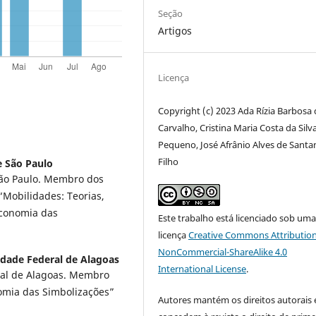
Seção
Artigos
Licença
Copyright (c) 2023 Ada Rízia Barbosa 
Carvalho, Cristina Maria Costa da Silv
Pequeno, José Afrânio Alves de Santa
Filho
e São Paulo
São Paulo. Membro dos
“Mobilidades: Teorias,
Economia das
Este trabalho está licenciado sob um
licença
Creative Commons Attribution
NonCommercial-ShareAlike 4.0
idade Federal de Alagoas
International License
.
ral de Alagoas. Membro
nomia das Simbolizações”
Autores mantém os direitos autorais 