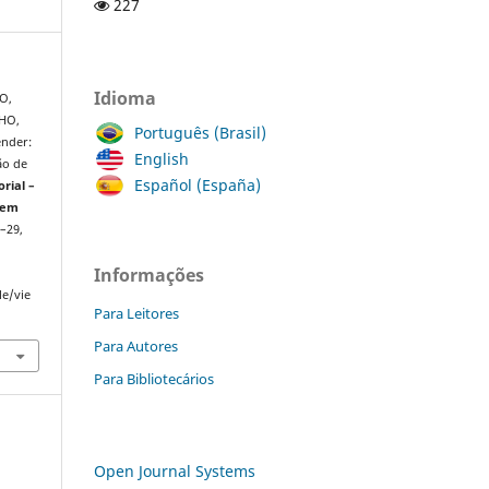
227
Idioma
O,
LHO,
Português (Brasil)
ender:
English
ão de
Español (España)
rial –
 em
1–29,
Informações
le/vie
Para Leitores
Para Autores
Para Bibliotecários
Open Journal Systems