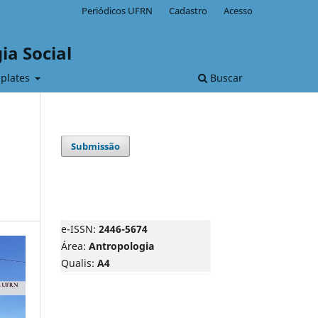
Periódicos UFRN
Cadastro
Acesso
ia Social
plates
Buscar
Submissão
e-ISSN:
2446-5674
Área:
Antropologia
Qualis:
A4