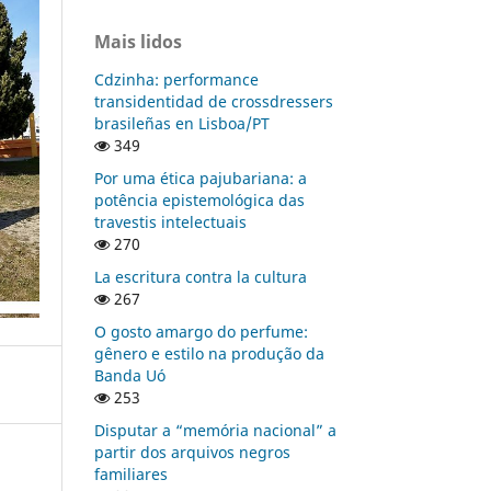
Mais lidos
Cdzinha: performance
transidentidad de crossdressers
brasileñas en Lisboa/PT
349
Por uma ética pajubariana: a
potência epistemológica das
travestis intelectuais
270
La escritura contra la cultura
267
O gosto amargo do perfume:
gênero e estilo na produção da
Banda Uó
253
Disputar a “memória nacional” a
partir dos arquivos negros
familiares