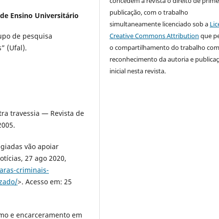
concedem à revista o direito de prime
publicação, com o trabalho
de Ensino Universitário
simultaneamente licenciado sob a
Lic
Creative Commons Attribution
que p
upo de pesquisa
o compartilhamento do trabalho co
” (Ufal).
reconhecimento da autoria e publica
inicial nesta revista.
ra travessia — Revista de
2005.
giadas vão apoiar
tícias, 27 ago 2020,
aras-criminais-
zado/
>. Acesso em: 25
smo e encarceramento em