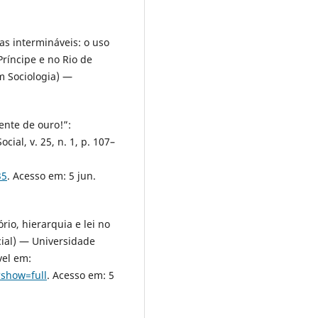
s intermináveis: o uso
Príncipe e no Rio de
m Sociologia) —
ente de ouro!”:
ial, v. 25, n. 1, p. 107–
35
. Acesso em: 5 jun.
rio, hierarquia e lei no
ial) — Universidade
vel em:
?show=full
. Acesso em: 5