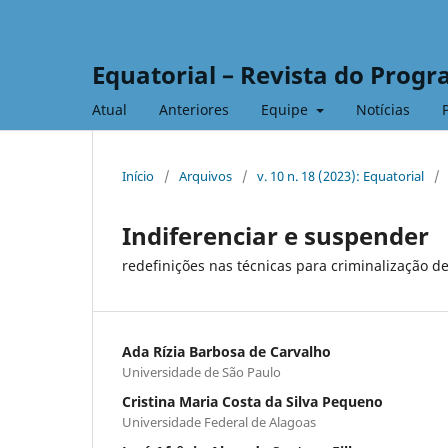
Equatorial – Revista do Prog
Atual
Anteriores
Equipe
Notícias
Início
/
Arquivos
/
v. 10 n. 18 (2023): Equatorial
/
Indiferenciar e suspender
redefinições nas técnicas para criminalização d
Ada Rízia Barbosa de Carvalho
Universidade de São Paulo
Cristina Maria Costa da Silva Pequeno
Universidade Federal de Alagoas