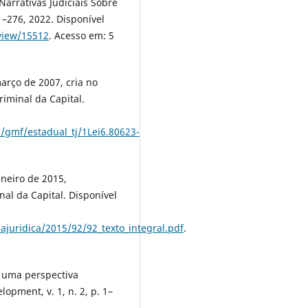
arrativas Judiciais Sobre
 –276, 2022. Disponível
/view/15512
. Acesso em: 5
arço de 2007, cria no
riminal da Capital.
s/gmf/estadual_tj/1Lei6.80623-
neiro de 2015,
al da Capital. Disponível
majuridica/2015/92/92_texto_integral.pdf
.
l: uma perspectiva
lopment, v. 1, n. 2, p. 1–