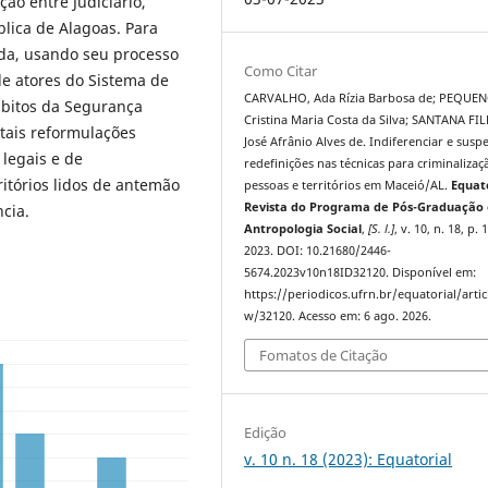
ão entre Judiciário,
blica de Alagoas. Para
ada, usando seu processo
Como Citar
 de atores do Sistema de
CARVALHO, Ada Rízia Barbosa de; PEQUEN
mbitos da Segurança
Cristina Maria Costa da Silva; SANTANA FI
 tais reformulações
José Afrânio Alves de. Indiferenciar e susp
legais e de
redefinições nas técnicas para criminalizaç
itórios lidos de antemão
pessoas e territórios em Maceió/AL.
Equato
Revista do Programa de Pós-Graduação
ncia.
Antropologia Social
,
[S. l.]
, v. 10, n. 18, p. 
2023. DOI: 10.21680/2446-
5674.2023v10n18ID32120. Disponível em:
https://periodicos.ufrn.br/equatorial/artic
w/32120. Acesso em: 6 ago. 2026.
Fomatos de Citação
Edição
v. 10 n. 18 (2023): Equatorial