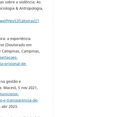
as sobre a violência: As
ciologia & Antropologia,
wxjPHpvS3f/abstract/?
a: a experiência
Tese (Doutorado em
de Campinas, Campinas,
ssertacoes-
a-prisional-de-
na gestão e
. Maceió, 5 nov 2021,
municipios-
o-e-transparencia-de-
 abr 2023.