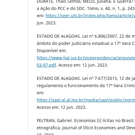
DUARTE, Thais Lemos; MELO, Juliana. É Guerra? N
a Ação do PCC e do SDC. Tomo, v. 40, n. 1, p. 243
em:
https://seer.ufs.br/index.php/tomo/article
jun. 2023.
ESTADO DE ALAGOAS. Lei nº 6.806/2007, 22 de m
âmbito do poder judiciário estadual a 17ª Vara C
Disponível em:
https://www.tjal.jus.br/vicepresidencia/arquivo
03-07.pdf
. Acesso em: 12 jun. 2023.
ESTADO DE ALAGOAS. Lei nº 7.677/2015, 12 de ja
regulamenta o funcionamento da 17ª Vara Crimin
em:
https://sapl.al.al.leg.br/media/sapl/public/nor
Acesso em: 12 jun. 2023.
FELTRAN, Gabriel. Economias (i) lícitas no Brasi
etnográfica. Journal of Illicit Economies and Deve
10, 2019.