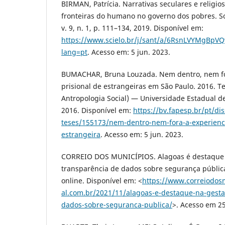
BIRMAN, Patrícia. Narrativas seculares e religios
fronteiras do humano no governo dos pobres. So
v. 9, n. 1, p. 111–134, 2019. Disponível em:
https://www.scielo.br/j/sant/a/6RsnLVYMgBpVQ
lang=pt
. Acesso em: 5 jun. 2023.
BUMACHAR, Bruna Louzada. Nem dentro, nem for
prisional de estrangeiras em São Paulo. 2016. 
Antropologia Social) — Universidade Estadual 
2016. Disponível em:
https://bv.fapesp.br/pt/di
teses/155173/nem-dentro-nem-fora-a-experienci
estrangeira
. Acesso em: 5 jun. 2023.
CORREIO DOS MUNICÍPIOS. Alagoas é destaque 
transparência de dados sobre segurança pública
online. Disponível em: <
https://www.correiodos
al.com.br/2021/11/alagoas-e-destaque-na-gesta
dados-sobre-seguranca-publica/
>. Acesso em 25