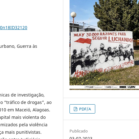
v10n18ID32120
 urbano, Guerra às
nicas de investigação,
 “tráfico de drogas”, ao
PDF/A
2010 em Maceió, Alagoas.
pital mais violenta do
imizados pela violência
Publicado
ça mais punitivistas.
03-07-2023