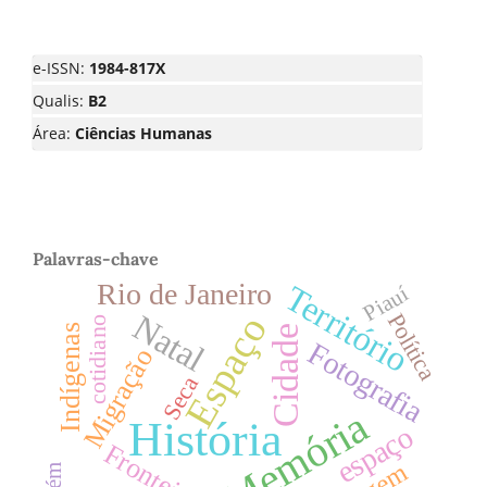
e-ISSN:
1984-817X
Qualis:
B2
Área:
Ciências Humanas
Palavras-chave
Rio de Janeiro
Território
Piauí
Natal
Política
Espaço
cotidiano
Indígenas
Cidade
Fotografia
Migração
Seca
Memória
História
espaço
Fronteiras