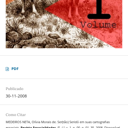
PDF
Publicado
30-11-2008
Como Citar
MEDEIROS NETA, Olívia Morais de. Ser(tão) Seridó em suas cartografias
espaciais.
Revista Espacialidades
,
[S. l.]
, v. 1, n. 00, p. 01–35, 2008. Disponível