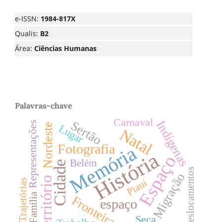
e-ISSN:
1984-817X
Qualis:
B2
Área:
Ciências Humanas
Palavras-chave
Carnaval
Indígenas
Sertão
Representações
Nordeste
Lugar
Natal
Fotografia
Memória
História
Espaço
Belém
Cidade
Deslocamentos
Migração
Território
Piauí
Trajetórias
Família
Fronteiras
espaço
Seca