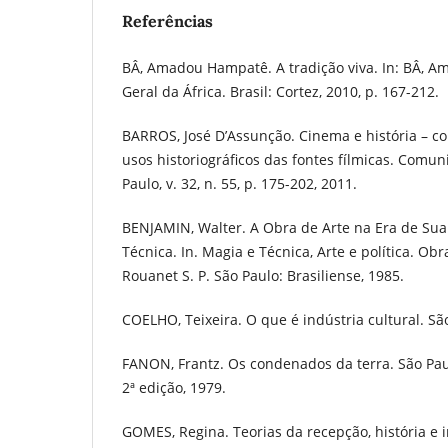
Referências
BÂ, Amadou Hampatê. A tradição viva. In: BÂ, A
Geral da África. Brasil: Cortez, 2010, p. 167-212.
BARROS, José D’Assunção. Cinema e história – c
usos historiográficos das fontes fílmicas. Comu
Paulo, v. 32, n. 55, p. 175-202, 2011.
BENJAMIN, Walter. A Obra de Arte na Era de Sua
Técnica. In. Magia e Técnica, Arte e política. Obr
Rouanet S. P. São Paulo: Brasiliense, 1985.
COELHO, Teixeira. O que é indústria cultural. São
FANON, Frantz. Os condenados da terra. São Paulo
2ª edição, 1979.
GOMES, Regina. Teorias da recepção, história e i