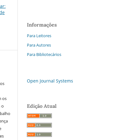
ar:
 de
Informações
Para Leitores
Para Autores
Para Bibliotecários
Open Journal Systems
los
m os
Edição Atual
a o
abalho
cença
e
res