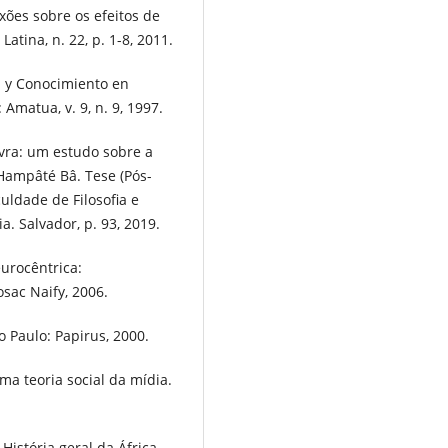
exões sobre os efeitos de
atina, n. 22, p. 1-8, 2011.
a y Conocimiento en
Amatua, v. 9, n. 9, 1997.
vra: um estudo sobre a
Hampâté Bâ. Tese (Pós-
uldade de Filosofia e
. Salvador, p. 93, 2019.
urocêntrica:
sac Naify, 2006.
 Paulo: Papirus, 2000.
a teoria social da mídia.
História geral da África,