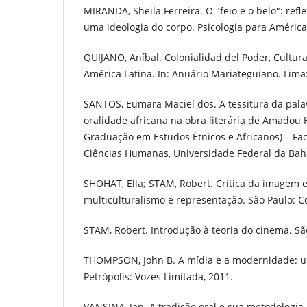
MIRANDA, Sheila Ferreira. O "feio e o belo": refl
uma ideologia do corpo. Psicologia para América L
QUIJANO, Aníbal. Colonialidad del Poder, Cultur
América Latina. In: Anuário Mariateguiano. Lima: 
SANTOS, Eumara Maciel dos. A tessitura da pala
oralidade africana na obra literária de Amadou 
Graduação em Estudos Étnicos e Africanos) – Fac
Ciências Humanas, Universidade Federal da Bahia
SHOHAT, Ella; STAM, Robert. Crítica da imagem e
multiculturalismo e representação. São Paulo: Co
STAM, Robert. Introdução à teoria do cinema. São
THOMPSON, John B. A mídia e a modernidade: um
Petrópolis: Vozes Limitada, 2011.
VANSINA, Jan. A tradição oral e sua metodologia. 