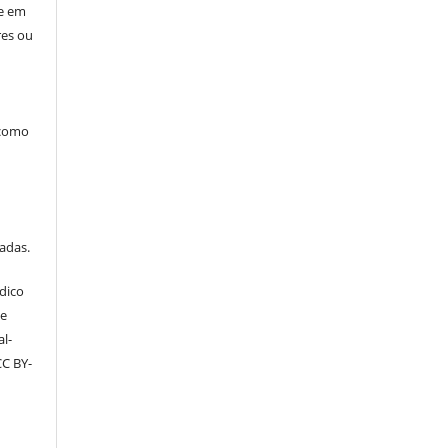
ne em
res ou
 como
tadas.
dico
ve
l-
CC BY-