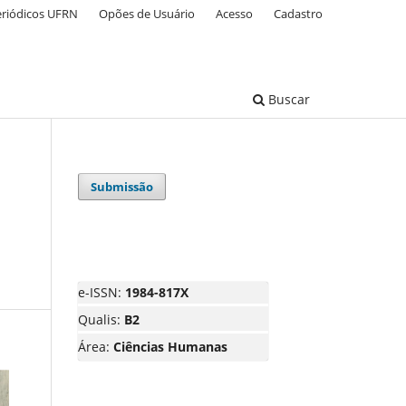
eriódicos UFRN
Opões de Usuário
Acesso
Cadastro
Buscar
Submissão
e-ISSN:
1984-817X
Qualis:
B2
Área:
Ciências Humanas