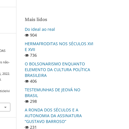
Mais lidos
Do ideal ao real
904
HERMAFRODITAS NOS SÉCULOS XVI
E XVII
 DAS
736
es não-
O BOLSONARISMO ENQUANTO
ELEMENTO DA CULTURA POLÍTICA
5, 2022.
BRASILEIRA
.
406
TESTEMUNHAS DE JEOVÁ NO
icle/vi
BRASIL
298
A RONDA DOS SÉCULOS E A
AUTONOMIA DA ASSINATURA
“GUSTAVO BARROSO”
231