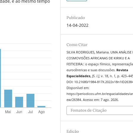
ridade, e ao mesmo tempo
Publicado
14-04-2022
Como Citar
SILVA RODRIGUES, Mariana. UMA ANÁLISE
COSMOVISÕES AFRICANAS DE KIRIKU E A
FEITICEIRA:: o espaço fílmico, representaçõ
eurocêntricas e suas discussões.
Revista
Espacialidades
,
[S. l.]
, v. 18, n. 1, p. 423–44
DOI: 10.21680/1984-817X.2022v18n1ID26384
Disponível em:
https://periodicos.ufrn.br/espacialidades/art
ew/26384. Acesso em: 7 ago. 2026.
Fomatos de Citação
Edição