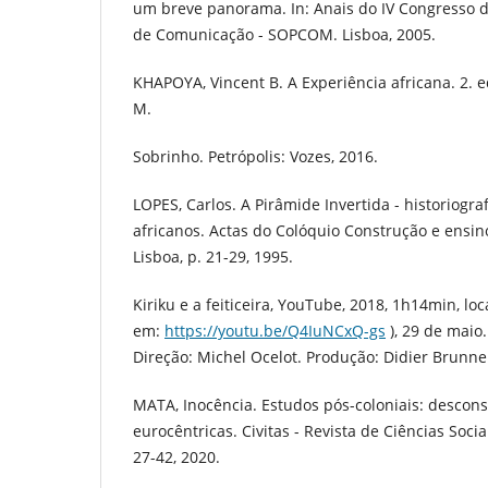
um breve panorama. In: Anais do IV Congresso 
de Comunicação - SOPCOM. Lisboa, 2005.
KHAPOYA, Vincent B. A Experiência africana. 2. e
M.
Sobrinho. Petrópolis: Vozes, 2016.
LOPES, Carlos. A Pirâmide Invertida - historiograf
africanos. Actas do Colóquio Construção e ensino
Lisboa, p. 21-29, 1995.
Kiriku e a feiticeira, YouTube, 2018, 1h14min, loc
em:
https://youtu.be/Q4IuNCxQ-gs
), 29 de maio.
Direção: Michel Ocelot. Produção: Didier Brunne
MATA, Inocência. Estudos pós-coloniais: descon
eurocêntricas. Civitas - Revista de Ciências Sociai
27-42, 2020.