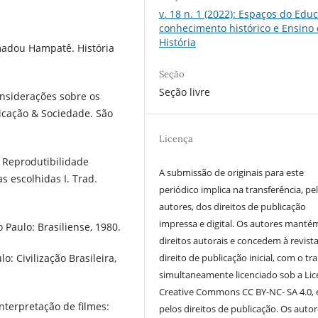
v. 18 n. 1 (2022): Espaços do Educ
conhecimento histórico e Ensino
História
madou Hampatê. História
Seção
Seção livre
onsiderações sobre os
nicação & Sociedade. São
Licença
 Reprodutibilidade
A submissão de originais para este
as escolhidas I. Trad.
periódico implica na transferência, pe
autores, dos direitos de publicação
impressa e digital. Os autores manté
 Paulo: Brasiliense, 1980.
direitos autorais e concedem à revist
direito de publicação inicial, com o tr
: Civilização Brasileira,
simultaneamente licenciado sob a Li
Creative Commons CC BY-NC- SA 4.0, 
nterpretação de filmes:
pelos direitos de publicação. Os auto