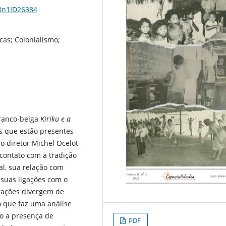
18n1ID26384
cas; Colonialismo;
franco-belga
Kiriku e a
s que estão presentes
o diretor Michel Ocelot
 contato com a tradição
al, sua relação com
suas ligações com o
ntações divergem de
o que faz uma análise
do a presença de
PDF