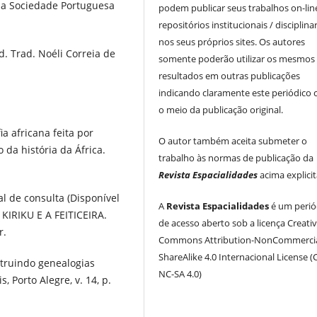
da Sociedade Portuguesa
podem publicar seus trabalhos on-li
repositórios institucionais / disciplina
nos seus próprios sites. Os autores
d. Trad. Noéli Correia de
somente poderão utilizar os mesmos
resultados em outras publicações
indicando claramente este periódico
o meio da publicação original.
ia africana feita por
O autor também aceita submeter o
 da história da África.
trabalho às normas de publicação da
Revista Espacialidades
acima explici
al de consulta (Disponível
A
Revista Espacialidades
é um perió
 KIRIKU E A FEITICEIRA.
de acesso aberto sob a licença Creati
r.
Commons Attribution-NonCommercia
ShareAlike 4.0 Internacional License (
struindo genealogias
NC-SA 4.0)
s, Porto Alegre, v. 14, p.