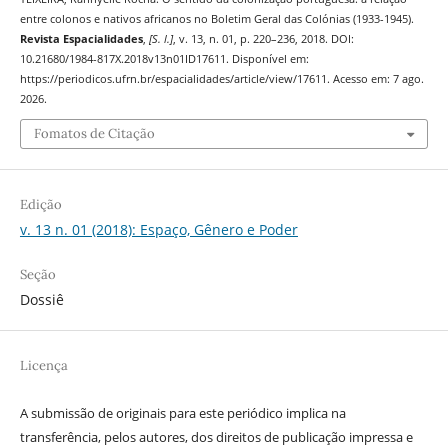
entre colonos e nativos africanos no Boletim Geral das Colónias (1933-1945).
Revista Espacialidades
,
[S. l.]
, v. 13, n. 01, p. 220–236, 2018. DOI:
10.21680/1984-817X.2018v13n01ID17611. Disponível em:
https://periodicos.ufrn.br/espacialidades/article/view/17611. Acesso em: 7 ago.
2026.
Fomatos de Citação
Edição
v. 13 n. 01 (2018): Espaço, Gênero e Poder
Seção
Dossiê
Licença
A submissão de originais para este periódico implica na
transferência, pelos autores, dos direitos de publicação impressa e