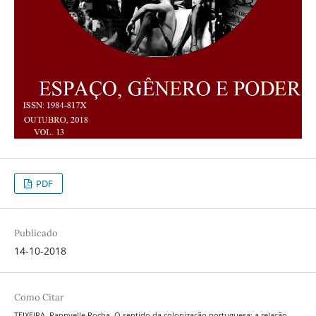
PDF
Publicado
14-10-2018
Como Citar
TEIXEIRA, Rannyelle Rocha. O sentido da colonização portuguesa: a relação