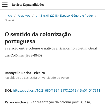
Revista Espacialidades
Início
/
Arquivos
/
v. 13 n. 01 (2018): Espaço, Gênero e Poder
/
Dossiê
O sentido da colonização
portuguesa
a relação entre colonos e nativos africanos no Boletim Geral
das Colónias (1933-1945)
Rannyelle Rocha Teixeira
Faculdade de Letras da Universidade do Porto
https://doi.org/10.21680/1984-817X.2018v13n01ID17611
DOI:
Representação da colônia portuguesa,
Palavras-chave: