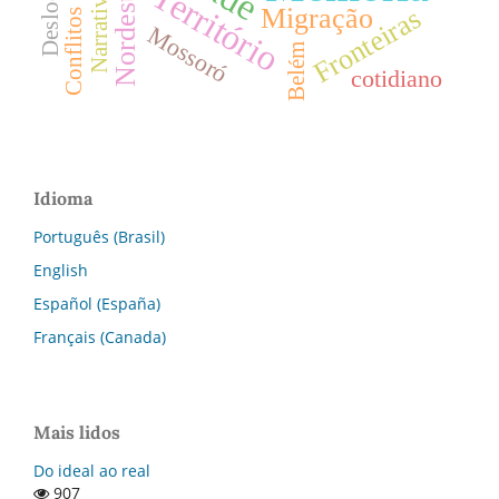
Território
Nordeste
Narrativa
Fronteiras
Migração
Conflitos
Mossoró
Belém
cotidiano
Idioma
Português (Brasil)
English
Español (España)
Français (Canada)
Mais lidos
Do ideal ao real
907