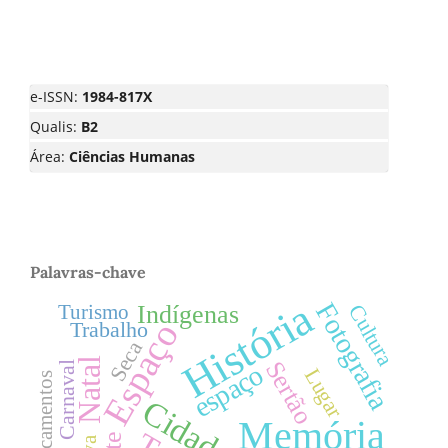
e-ISSN:
1984-817X
Qualis:
B2
Área:
Ciências Humanas
Palavras-chave
História
Fotografia
Cultura
Indígenas
Turismo
Espaço
Trabalho
Seca
Natal
Sertão
espaço
Carnaval
Lugar
Deslocamentos
Cidade
Memória