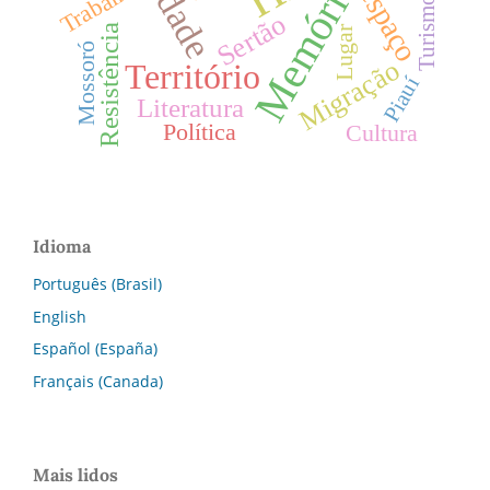
Cidade
Memória
Trabalho
espaço
Turismo
Sertão
Resistência
Lugar
Mossoró
Migração
Território
Piauí
Literatura
Política
Cultura
Idioma
Português (Brasil)
English
Español (España)
Français (Canada)
Mais lidos