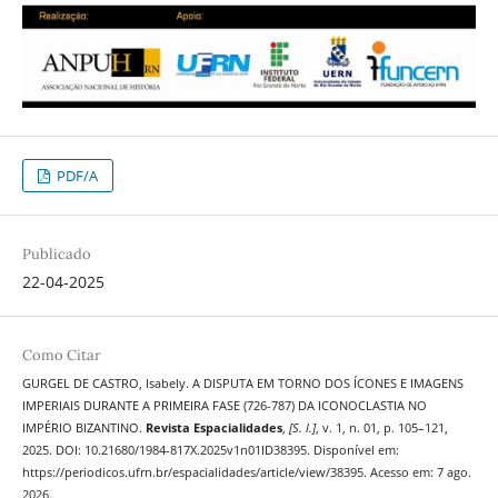
PDF/A
Publicado
22-04-2025
Como Citar
GURGEL DE CASTRO, Isabely. A DISPUTA EM TORNO DOS ÍCONES E IMAGENS
IMPERIAIS DURANTE A PRIMEIRA FASE (726-787) DA ICONOCLASTIA NO
IMPÉRIO BIZANTINO.
Revista Espacialidades
,
[S. l.]
, v. 1, n. 01, p. 105–121,
2025. DOI: 10.21680/1984-817X.2025v1n01ID38395. Disponível em:
https://periodicos.ufrn.br/espacialidades/article/view/38395. Acesso em: 7 ago.
2026.