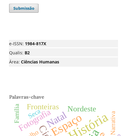
Submissão
e-ISSN:
1984-817X
Qualis:
B2
Área:
Ciências Humanas
Palavras-chave
Fronteiras
Família
Nordeste
Fotografia
Seca
Natal
História
Narrativa
Espaço