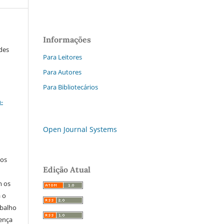
Informações
ades
Para Leitores
Para Autores
Para Bibliotecários
a
-
Open Journal Systems
los
Edição Atual
m os
a o
abalho
cença