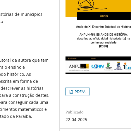
istórias de municípios
ca
utoral da autora que tem
ra o ensino e
o histórico. As
escrita em forma de
 descrever as histórias
PDF/A
para a construção destes.
 para conseguir cada uma
cimentos matemáticos e
Publicado
stado da Paraíba.
22-04-2025