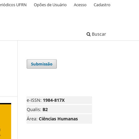
eriódicos UFRN
Opões de Usuário
Acesso
Cadastro
Buscar
Submissão
e-ISSN:
1984-817X
Qualis:
B2
Área:
Ciências Humanas