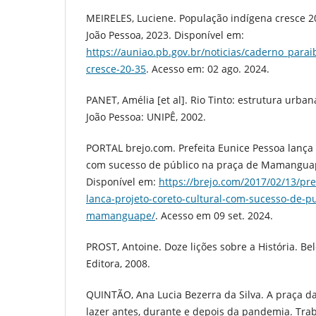
MEIRELES, Luciene. População indígena cresce 20
João Pessoa, 2023. Disponível em:
https://auniao.pb.gov.br/noticias/caderno_para
cresce-20-35
. Acesso em: 02 ago. 2024.
PANET, Amélia [et al]. Rio Tinto: estrutura urban
João Pessoa: UNIPÊ, 2002.
PORTAL brejo.com. Prefeita Eunice Pessoa lança 
com sucesso de público na praça de Mamangua
Disponível em:
https://brejo.com/2017/02/13/pre
lanca-projeto-coreto-cultural-com-sucesso-de-p
mamanguape/
. Acesso em 09 set. 2024.
PROST, Antoine. Doze lições sobre a História. Be
Editora, 2008.
QUINTÃO, Ana Lucia Bezerra da Silva. A praça da
lazer antes, durante e depois da pandemia. Tra