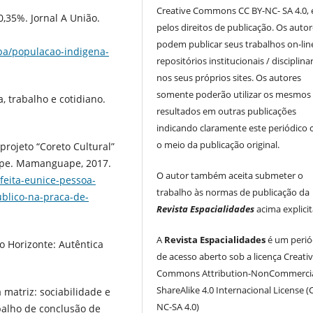
Creative Commons CC BY-NC- SA 4.0, 
,35%. Jornal A União.
pelos direitos de publicação. Os auto
podem publicar seus trabalhos on-li
iba/populacao-indigena-
repositórios institucionais / disciplina
nos seus próprios sites. Os autores
somente poderão utilizar os mesmos
a, trabalho e cotidiano.
resultados em outras publicações
indicando claramente este periódico
o meio da publicação original.
projeto “Coreto Cultural”
pe. Mamanguape, 2017.
O autor também aceita submeter o
feita-eunice-pessoa-
trabalho às normas de publicação da
ublico-na-praca-de-
Revista Espacialidades
acima explici
A
Revista Espacialidades
é um perió
lo Horizonte: Autêntica
de acesso aberto sob a licença Creati
Commons Attribution-NonCommercia
ShareAlike 4.0 Internacional License (
 matriz: sociabilidade e
NC-SA 4.0)
balho de conclusão de