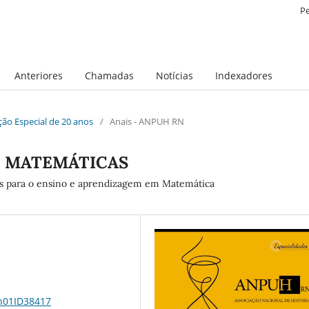
P
Anteriores
Chamadas
Notícias
Indexadores
ição Especial de 20 anos
/
Anais - ANPUH RN
E MATEMÁTICAS
es para o ensino e aprendizagem em Matemática
1n01ID38417