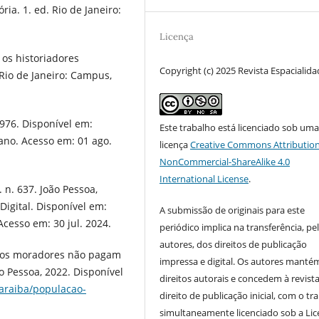
ia. 1. ed. Rio de Janeiro:
Licença
 os historiadores
Copyright (c) 2025 Revista Espacialid
Rio de Janeiro: Campus,
976. Disponível em:
Este trabalho está licenciado sob um
bano. Acesso em: 01 ago.
licença
Creative Commons Attribution
NonCommercial-ShareAlike 4.0
International License
.
n. 637. João Pessoa,
Digital. Disponível em:
A submissão de originais para este
 Acesso em: 30 jul. 2024.
periódico implica na transferência, pe
autores, dos direitos de publicação
 os moradores não pagam
impressa e digital. Os autores manté
o Pessoa, 2022. Disponível
direitos autorais e concedem à revist
paraiba/populacao-
direito de publicação inicial, com o tr
simultaneamente licenciado sob a Li