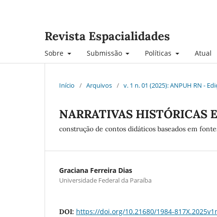
Revista Espacialidades
Sobre
Submissão
Políticas
Atual
Início
/
Arquivos
/
v. 1 n. 01 (2025): ANPUH RN - Ed
NARRATIVAS HISTÓRICAS 
construção de contos didáticos baseados em font
Graciana Ferreira Dias
Universidade Federal da Paraíba
https://doi.org/10.21680/1984-817X.2025v
DOI: