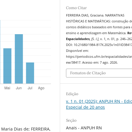
Como Citar
FERREIRA DIAS, Graciana. NARRATIVAS
HISTÓRICAS E MATEMÁTICAS: construção d
contos didáticos baseados em fontes para 
ensino e aprendizagem em Matemática.
Re
Espacialidades
,
[S. l.]
, v. 1, n. 01, p. 246–26
DOI: 10.21680/1984-817X.2025v1n01ID38417
Disponível em:
https://periodicos.ufrn.br/espacialidades/art
ew/38417. Acesso em: 7 ago. 2026.
Fomatos de Citação
Edição
v. 1 n. 01 (2025): ANPUH RN - Edi
Especial de 20 anos
Seção
Anais - ANPUH RN
a Maria Dias de; FERREIRA,