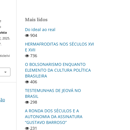
Mais lidos
e
o
Do ideal ao real
vista
904
2, 2025.
HERMAFRODITAS NOS SÉCULOS XVI
.
E XVII
736
icle/vi
O BOLSONARISMO ENQUANTO
ELEMENTO DA CULTURA POLÍTICA
BRASILEIRA
406
TESTEMUNHAS DE JEOVÁ NO
BRASIL
ção
298
A RONDA DOS SÉCULOS E A
AUTONOMIA DA ASSINATURA
“GUSTAVO BARROSO”
231