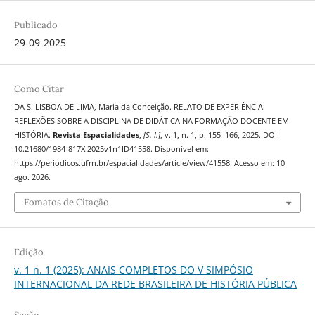
Publicado
29-09-2025
Como Citar
DA S. LISBOA DE LIMA, Maria da Conceição. RELATO DE EXPERIÊNCIA:
REFLEXÕES SOBRE A DISCIPLINA DE DIDÁTICA NA FORMAÇÃO DOCENTE EM
HISTÓRIA.
Revista Espacialidades
,
[S. l.]
, v. 1, n. 1, p. 155–166, 2025. DOI:
10.21680/1984-817X.2025v1n1ID41558. Disponível em:
https://periodicos.ufrn.br/espacialidades/article/view/41558. Acesso em: 10
ago. 2026.
Fomatos de Citação
Edição
v. 1 n. 1 (2025): ANAIS COMPLETOS DO V SIMPÓSIO
INTERNACIONAL DA REDE BRASILEIRA DE HISTÓRIA PÚBLICA