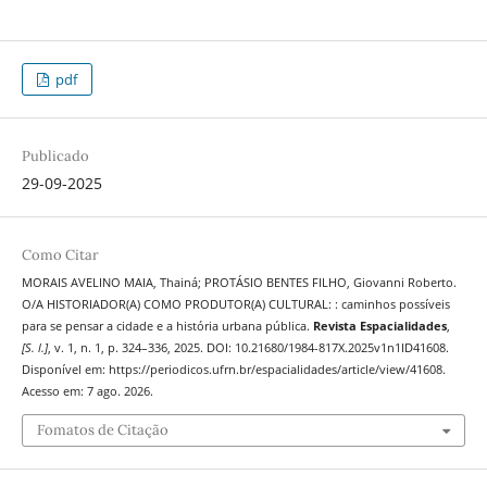
pdf
Publicado
29-09-2025
Como Citar
MORAIS AVELINO MAIA, Thainá; PROTÁSIO BENTES FILHO, Giovanni Roberto.
O/A HISTORIADOR(A) COMO PRODUTOR(A) CULTURAL: : caminhos possíveis
para se pensar a cidade e a história urbana pública.
Revista Espacialidades
,
[S. l.]
, v. 1, n. 1, p. 324–336, 2025. DOI: 10.21680/1984-817X.2025v1n1ID41608.
Disponível em: https://periodicos.ufrn.br/espacialidades/article/view/41608.
Acesso em: 7 ago. 2026.
Fomatos de Citação