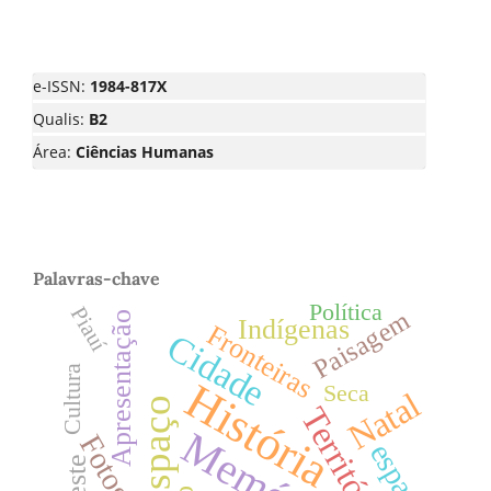
e-ISSN:
1984-817X
Qualis:
B2
Área:
Ciências Humanas
Palavras-chave
Política
Piauí
Paisagem
Apresentação
Indígenas
Fronteiras
Cidade
Cultura
História
Seca
Natal
Espaço
Território
Memória
espaço