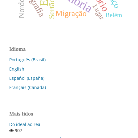
Fotografia
Nordeste
Sertão
Lugar
Migração
Belém
Idioma
Português (Brasil)
English
Español (España)
Français (Canada)
Mais lidos
Do ideal ao real
907