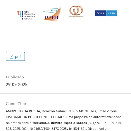
pdf
Publicado
29-09-2025
Como Citar
AMBROSIO DA ROCHA, Denilton Gabriel; NEVES MONTEIRO, Emily Vitória.
HISTORIADOR PÚBLICO INTELECTUAL: : uma proposta de autorreflexividade
na prática do/a historiador/a.
Revista Espacialidades
,
[S. l.]
, v. 1, n. 1, p. 514–
525, 2025. DOI: 10.21680/1984-817X.2025v1n1ID41621. Disponível em: