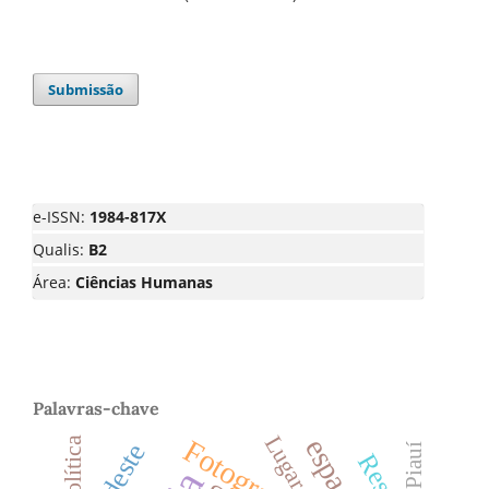
Submissão
e-ISSN:
1984-817X
Qualis:
B2
Área:
Ciências Humanas
Palavras-chave
Lugar
espaço
Fotografia
Política
Piauí