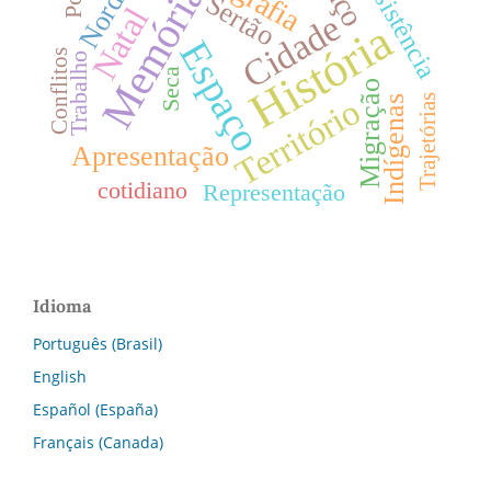
Nordeste
Resistência
Memória
Sertão
Natal
Cidade
História
Espaço
Conflitos
Trabalho
Seca
Migração
Território
Trajetórias
Indígenas
Apresentação
cotidiano
Representação
Idioma
Português (Brasil)
English
Español (España)
Français (Canada)