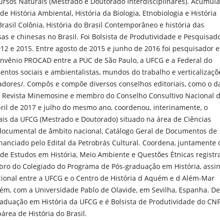
rsos Naturais (Mestrado e Doutorado Interdisciplinares). Acumula
e História Ambiental, História da Biologia, Etnobiologia e História
 Brasil Colônia, História do Brasil Contemporâneo e história das
sas e chinesas no Brasil. Foi Bolsista de Produtividade e Pesquisad
012 e 2015. Entre agosto de 2015 e junho de 2016 foi pesquisador e
nvênio PROCAD entre a PUC de São Paulo, a UFCG e a Federal do
ntos sociais e ambientalistas, mundos do trabalho e verticalizaçõ
dores/. Compôs e compõe diversos conselhos editoriais, como o d
 da Revista Minemosine e membro do Conselho Consultivo Nacional 
abril de 2017 e julho do mesmo ano, coordenou, interinamente, o
s da UFCG (Mestrado e Doutorado) situado na área de Ciências
-documental de âmbito nacional, Catálogo Geral de Documentos de
financiado pelo Edital da Petrobrás Cultural. Coordena, juntamente
o de Estudos em História, Meio Ambiente e Questões Étnicas registr
o do Colegiado do Programa de Pós-graduação em História, assin
cional entre a UFCG e o Centro de História d Aquém e d Além-Mar
ém, com a Universidade Pablo de Olavide, em Sevilha, Espanha. D
raduação em História da UFCG e é Bolsista de Produtividade do CN
bárea de História do Brasil.