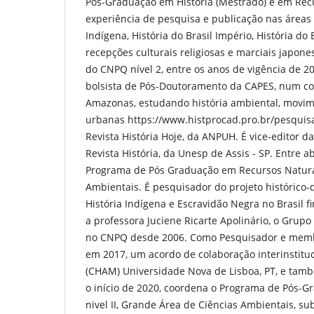
Pós-Graduação em História (Mestrado) e em Recu
experiência de pesquisa e publicação nas áreas d
Indígena, História do Brasil Império, História do
recepções culturais religiosas e marciais japone
do CNPQ nível 2, entre os anos de vigência de 2
bolsista de Pós-Doutoramento da CAPES, num co
Amazonas, estudando história ambiental, movime
urbanas https://www.histprocad.pro.br/pesquisa
Revista História Hoje, da ANPUH. É vice-editor
Revista História, da Unesp de Assis - SP. Entre 
Programa de Pós Graduação em Recursos Naturai
Ambientais. É pesquisador do projeto histórico
História Indígena e Escravidão Negra no Brasil 
a professora Juciene Ricarte Apolinário, o Grup
no CNPQ desde 2006. Como Pesquisador e membr
em 2017, um acordo de colaboração interinstitu
(CHAM) Universidade Nova de Lisboa, PT, e tamb
o início de 2020, coordena o Programa de Pós-G
nivel II, Grande Área de Ciências Ambientais, su