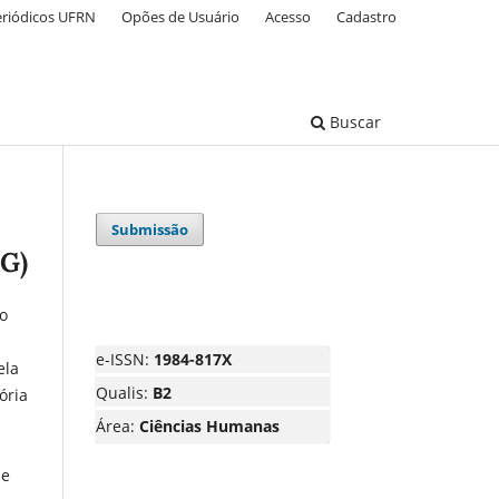
eriódicos UFRN
Opões de Usuário
Acesso
Cadastro
Buscar
Submissão
CG)
co
e-ISSN:
1984-817X
ela
Qualis:
B2
ória
Área:
Ciências Humanas
de