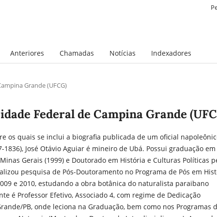
P
Anteriores
Chamadas
Notícias
Indexadores
e Campina Grande (UFCG)
rsidade Federal de Campina Grande (UF
tre os quais se inclui a biografia publicada de um oficial napoleôni
7-1836), José Otávio Aguiar é mineiro de Ubá. Possui graduação em
 Minas Gerais (1999) e Doutorado em História e Culturas Políticas p
ealizou pesquisa de Pós-Doutoramento no Programa de Pós em Hist
09 e 2010, estudando a obra botânica do naturalista paraibano
e é Professor Efetivo, Associado 4, com regime de Dedicação
 Grande/PB, onde leciona na Graduação, bem como nos Programas 