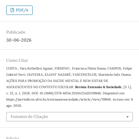
PDF/A
Publicado
30-06-2026
Como Citar
COSTA , Yara Kethellen Aguiar; FIRMINO , Francisca Flávia Sousa; CAMPOS, Felipe
Gabriel Neri; OLIVEIRA, ELIANY NAZARÉ; VASCONCELOS, Maristela Inês Osawa.
AÇÕES PARA PROMOÇÃO DA SAÚDE MENTAL E BEM-ESTAR DE
ADOLESCENTES NO CONTEXTO ESCOLAR.
Revista Extensão & Sociedade
,
[S. l.]
,
v. 22, n. 1, 2026. DOI: 10.21680/2178-6054.2026v22n1ID39846. Disponível em:
https://periodicos.ufrn.br/extensaoesociedade/article/view/39846. Acesso em: 9
ago. 2026.
Fomatos de Citação
Edição