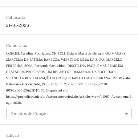
Publicado
21-01-2026
Como Citar
QUELES, Caroline Rodrigues; CHIROLI, Daiane Maria de Genaro; GUIMARAES,
MARCELIA DE FATIMA; BARBOZA, WIERLY DE LIMA; DA SILVA, MARCELO
FERREIRA; ZOLA, Fernanda Cavicchioli. DISCIPLINA PROBLEMAS REAIS EM
GESTÃO DE PROCESSOS: UM RELATO DE DEMANDAS DA SOCIEDADE
VISANDO A REVITALIZAÇÃO DO PARQUE JABOTI EM APUCARANA- PR.
Revista
Extensão & Sociedade
,
[S. l.]
, v. 20, n. 2, 2026. DOI: 10.21680/2178-
6054.2025v20n2ID41065. Disponível em:
https://periodicos.ufrn.br/extensaoesociedade/article/view/41065. Acesso em: 6
ago. 2026.
Fomatos de Citação
Edição