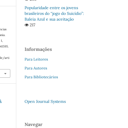
Popularidade entre os jovens
brasileiros do “jogo do Suicídio”:
Baleia Azul e sua aceitação
217
cias
nia.
 1,
41595.
Informações
de/arti
Para Leitores
Para Autores
Para Bibliotecários
&
Open Journal Systems
Navegar