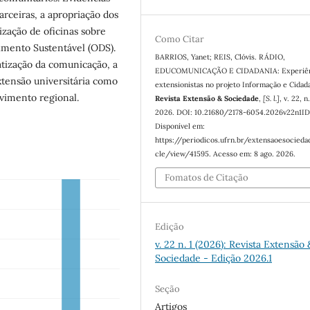
rceiras, a apropriação dos
ização de oficinas sobre
Como Citar
vimento Sustentável (ODS).
BARRIOS, Yanet; REIS, Clóvis. RÁDIO,
atização da comunicação, a
EDUCOMUNICAÇÃO E CIDADANIA: Experiên
xtensão universitária como
extensionistas no projeto Informação e Cidada
vimento regional.
Revista Extensão & Sociedade
,
[S. l.]
, v. 22, n.
2026. DOI: 10.21680/2178-6054.2026v22n1ID
Disponível em:
https://periodicos.ufrn.br/extensaoesocieda
cle/view/41595. Acesso em: 8 ago. 2026.
Fomatos de Citação
Edição
v. 22 n. 1 (2026): Revista Extensão 
Sociedade - Edição 2026.1
Seção
Artigos