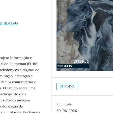
22n1ID41595
projeto Informação e
nal de Blumenau (FURB)
diofônicos e digitais de
municação, educação e
 rádios comunitárias e
PDF/A
is. O estudo adota uma
articipante e na
 resultados indicam
Publicado
valorização da
30-06-2026
comunitários. Evidências