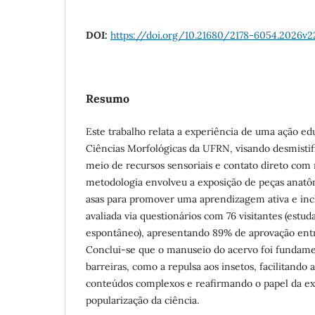
DOI:
https://doi.org/10.21680/2178-6054.2026v
Resumo
Este trabalho relata a experiência de uma ação e
Ciências Morfológicas da UFRN, visando desmistif
meio de recursos sensoriais e contato direto com 
metodologia envolveu a exposição de peças anatôm
asas para promover uma aprendizagem ativa e incl
avaliada via questionários com 76 visitantes (estud
espontâneo), apresentando 89% de aprovação entre
Conclui-se que o manuseio do acervo foi fundame
barreiras, como a repulsa aos insetos, facilitand
conteúdos complexos e reafirmando o papel da ext
popularização da ciência.