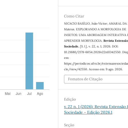
Como Citar
NICACIO BASÍLIO, João Víctor; AMARAL DA 
Mateus. EXPLORANDO A MORFOLOGIA DE
INSETOS: UMA ABORDAGEM INTERATIVA 
APRENDER MORFOLOGIA.
Revista Extensã
Sociedade
,
[S. l.]
, v. 22, n. 1, 2026. DOI:
10.21680/2178-6054.2026v22n1ID42550. Disp
em:
https://periodicos.ufrn.br/extensaoesocieda
cle/view/42550. Acesso em: 9 ago. 2026.
Fomatos de Citação
Edição
v. 22 n. 1 (2026): Revista Extensão 
Sociedade - Edição 2026.1
Seção