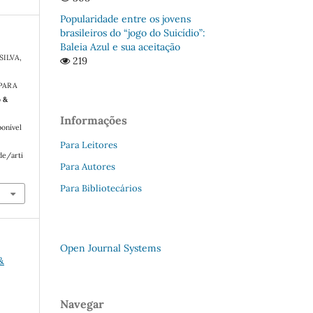
Popularidade entre os jovens
brasileiros do “jogo do Suicídio”:
Baleia Azul e sua aceitação
SILVA,
219
PARA
o &
Informações
onível
Para Leitores
de/arti
Para Autores
Para Bibliotecários
Open Journal Systems
&
Navegar