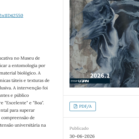
22n1ID42550
ducativa no Museu de
icar a entomologia por
material biológico. A
icas táteis e texturas de
usiva. A intervenção foi
antes e público
 "Excelente" e "Boa".
PDF/A
ntal para superar
o a compreensão de
ensão universitária na
Publicado
30-06-2026