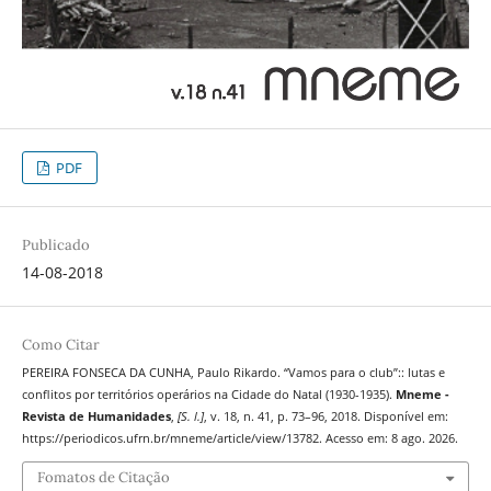
PDF
Publicado
14-08-2018
Como Citar
PEREIRA FONSECA DA CUNHA, Paulo Rikardo. “Vamos para o club”:: lutas e
conflitos por territórios operários na Cidade do Natal (1930-1935).
Mneme -
Revista de Humanidades
,
[S. l.]
, v. 18, n. 41, p. 73–96, 2018. Disponível em:
https://periodicos.ufrn.br/mneme/article/view/13782. Acesso em: 8 ago. 2026.
Fomatos de Citação