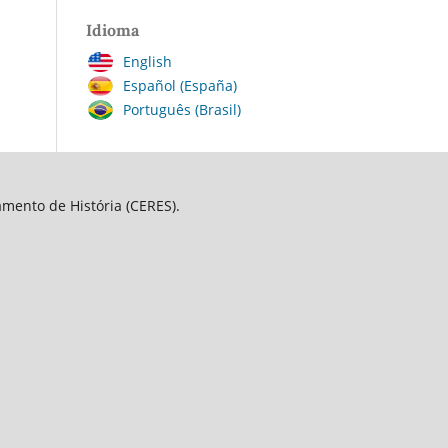
Idioma
English
Español (España)
Português (Brasil)
amento de História (CERES).