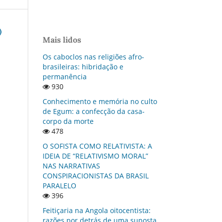
)
Mais lidos
Os caboclos nas religiões afro-
brasileiras: hibridação e
permanência
930
Conhecimento e memória no culto
de Egum: a confecção da casa-
corpo da morte
478
O SOFISTA COMO RELATIVISTA: A
IDEIA DE “RELATIVISMO MORAL”
NAS NARRATIVAS
CONSPIRACIONISTAS DA BRASIL
PARALELO
396
Feitiçaria na Angola oitocentista:
razões por detrás de uma suposta