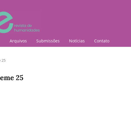
l
Arquivos
Submissões
Notícias
Contato
e 25
Mneme 25