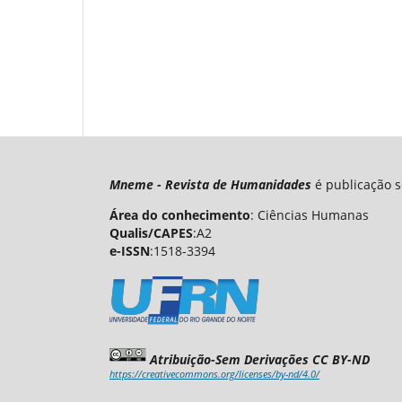
Mneme - Revista de Humanidades
é publicação s
Área do conhecimento
: Ciências Humanas
Qualis/CAPES
:A2
e-ISSN
:1518-3394
Atribuição-Sem Derivações CC BY-ND
https://creativecommons.org/licenses/by-nd/4.0/