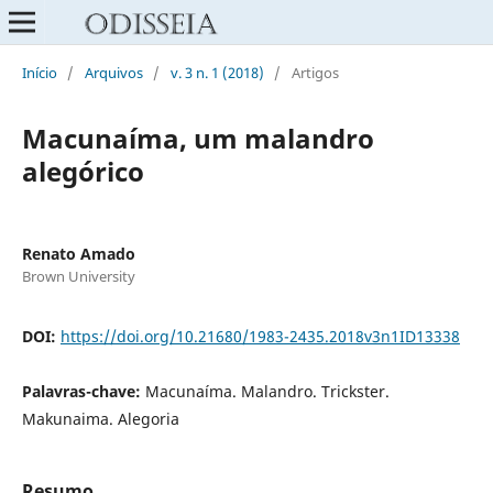
Início
/
Arquivos
/
v. 3 n. 1 (2018)
/
Artigos
Macunaíma, um malandro
alegórico
Renato Amado
Brown University
DOI:
https://doi.org/10.21680/1983-2435.2018v3n1ID13338
Palavras-chave:
Macunaíma. Malandro. Trickster.
Makunaima. Alegoria
Resumo