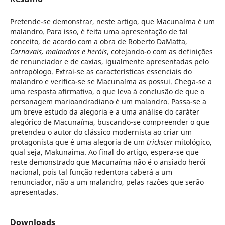
Pretende-se demonstrar, neste artigo, que Macunaíma é um
malandro. Para isso, é feita uma apresentação de tal
conceito, de acordo com a obra de Roberto DaMatta,
Carnavais, malandros e heróis
, cotejando-o com as definições
de renunciador e de caxias, igualmente apresentadas pelo
antropólogo. Extrai-se as características essenciais do
malandro e verifica-se se Macunaíma as possui. Chega-se a
uma resposta afirmativa, o que leva à conclusão de que o
personagem marioandradiano é um malandro. Passa-se a
um breve estudo da alegoria e a uma análise do caráter
alegórico de Macunaíma, buscando-se compreender o que
pretendeu o autor do clássico modernista ao criar um
protagonista que é uma alegoria de um
trickster
mitológico,
qual seja, Makunaima. Ao final do artigo, espera-se que
reste demonstrado que Macunaíma não é o ansiado herói
nacional, pois tal função redentora caberá a um
renunciador, não a um malandro, pelas razões que serão
apresentadas.
Downloads