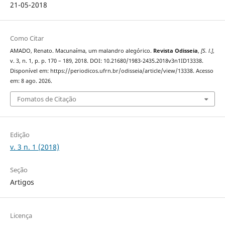
21-05-2018
Como Citar
AMADO, Renato. Macunaíma, um malandro alegórico.
Revista Odisseia
,
[S. l.]
,
v. 3, n. 1, p. p. 170 – 189, 2018. DOI: 10.21680/1983-2435.2018v3n1ID13338.
Disponível em: https://periodicos.ufrn.br/odisseia/article/view/13338. Acesso
em: 8 ago. 2026.
Fomatos de Citação
Edição
v. 3 n. 1 (2018)
Seção
Artigos
Licença