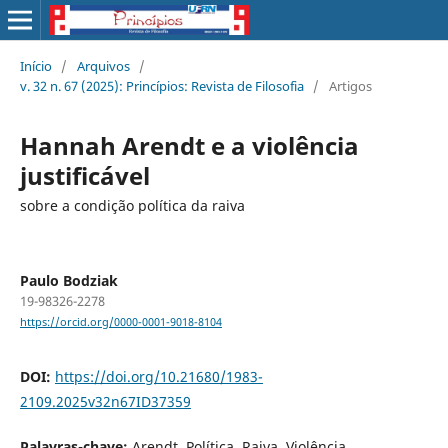
Início
/
Arquivos
/
v. 32 n. 67 (2025): Princípios: Revista de Filosofia
/
Artigos
Hannah Arendt e a violência
justificável
sobre a condição política da raiva
Paulo Bodziak
19-98326-2278
https://orcid.org/0000-0001-9018-8104
DOI:
https://doi.org/10.21680/1983-
2109.2025v32n67ID37359
Palavras-chave:
Arendt. Política. Raiva. Violência.