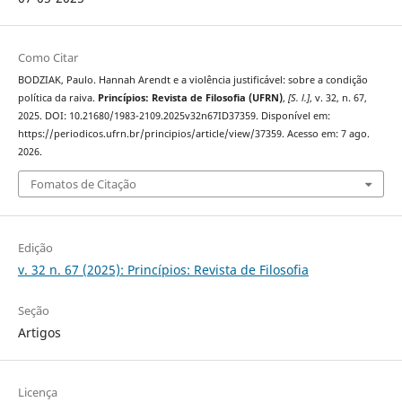
Como Citar
BODZIAK, Paulo. Hannah Arendt e a violência justificável: sobre a condição
política da raiva.
Princípios: Revista de Filosofia (UFRN)
,
[S. l.]
, v. 32, n. 67,
2025. DOI: 10.21680/1983-2109.2025v32n67ID37359. Disponível em:
https://periodicos.ufrn.br/principios/article/view/37359. Acesso em: 7 ago.
2026.
Fomatos de Citação
Edição
v. 32 n. 67 (2025): Princípios: Revista de Filosofia
Seção
Artigos
Licença