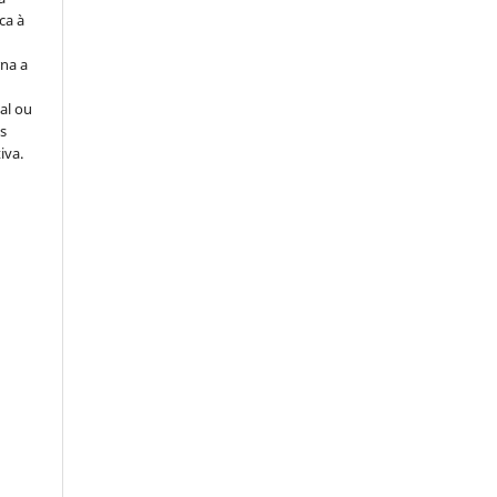
ca à
na a
al ou
s
tiva.