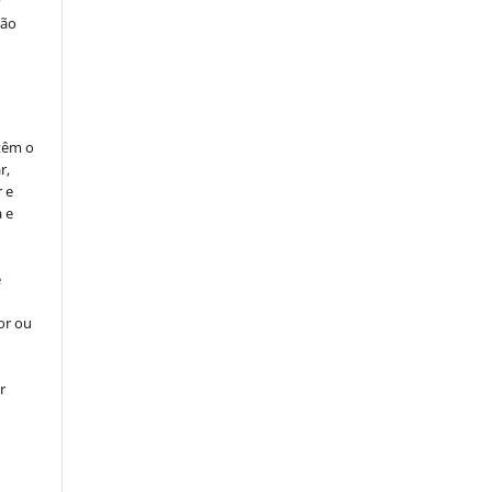
ção
 têm o
r,
r e
 e
e
or ou
r