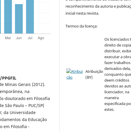
reconhecimento da autoria e publica
inicial nesta revista.
Termos da licença:
Os licenciados
direito de copia
distribuir, exibi
executar a obra
fazer trabalhos
derivados dela,
Atribuição
conquanto qu
(BY)
í/PPGFIL
deem créditos
de Minas Gerais (2012).
devidos ao aut
ntemporânea, na
licenciador, na
maneira
ós-doutorado em Filosofia
especificada po
 de São Paulo – PUC/SP(
estes.
V, da Universidade
Fundamentos da Educação
 em Filosofia -