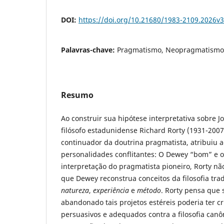
DOI:
https://doi.org/10.21680/1983-2109.2026
Palavras-chave:
Pragmatismo, Neopragmatismo.,
Resumo
Ao construir sua hipótese interpretativa sobre 
filósofo estadunidense Richard Rorty (1931-200
continuador da doutrina pragmatista, atribuiu 
personalidades conflitantes: O Dewey “bom” e
interpretação do pragmatista pioneiro, Rorty n
que Dewey reconstrua conceitos da filosofia tra
natureza
,
experiência
e
método
. Rorty pensa que 
abandonado tais projetos estéreis poderia ter 
persuasivos e adequados contra a filosofia canô