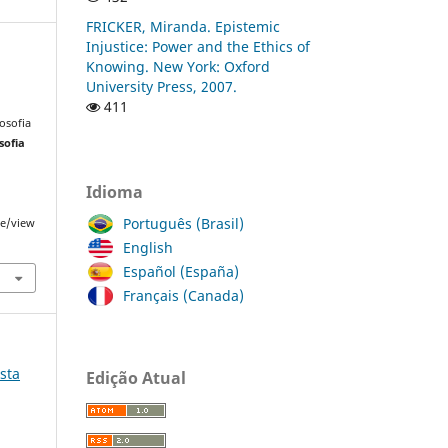
FRICKER, Miranda. Epistemic
Injustice: Power and the Ethics of
Knowing. New York: Oxford
University Press, 2007.
411
osofia
sofia
Idioma
Português (Brasil)
le/view
English
Español (España)
Français (Canada)
ista
Edição Atual