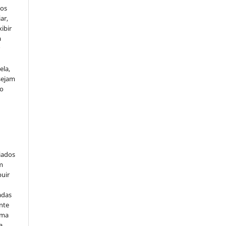
dos
ar,
xibir
a
r
ela,
sejam
ão
ciados
m
buir
adas
nte
uma
a