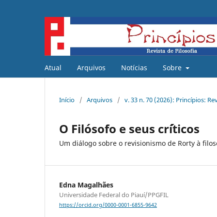
Atual
Arquivos
Notícias
Sobre
Início
/
Arquivos
/
v. 33 n. 70 (2026): Princípios: Re
O Filósofo e seus cr´íticos
Um diálogo sobre o revisionismo de Rorty à filo
Edna Magalhães
Universidade Federal do Piauí/PPGFIL
https://orcid.org/0000-0001-6855-9642