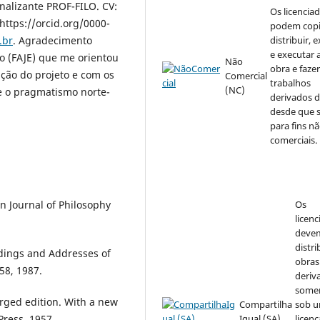
nalizante PROF-FILO. CV:
Os licencia
https://orcid.org/0000-
podem copi
.br
. Agradecimento
distribuir, e
e executar 
to (FAJE) que me orientou
Não
obra e faze
ação do projeto e com os
Comercial
trabalhos
(NC)
e o pragmatismo norte-
derivados d
desde que 
para fins n
comerciais.
n Journal of Philosophy
Os
licen
deve
distri
ings and Addresses of
obras
58, 1987.
deriv
some
rged edition. With a new
Compartilha
sob 
Press, 1957.
Igual (SA)
licenç