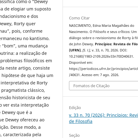
assifica como o “Dewey
sa de elogiar um suposto
undacionismo e dos
Como Citar
 Dewey, Rorty quer
NASCIMENTO, Edna Maria Magalhães do
mau”, pois, conforme
Nascimento. O Filósofo e seus cr´íticos: Um
 permaneceu no kantismo.
diálogo sobre o revisionismo de Rorty à fil
de John Dewey.
Princípios: Revista de Filo
 de “bom”, uma mudança
(UFRN)
,
[S. l.]
, v. 33, n. 70, 2026. DOI:
utrina: a realização de
10.21680/1983-2109.2026v33n70ID40631.
 problemas filosóficos em
Disponível em:
da neste artigo, consiste
https://periodicos.ufrn.br/principios/artic
 hipótese de que haja um
/40631. Acesso em: 7 ago. 2026.
interpretativa de Rorty
Fomatos de Citação
 pragmatista clássico,
nsão historicista de seu
 ver esta interpretação
Edição
e Dewey que é a
v. 33 n. 70 (2026): Princípios: Rev
que Dewey ofereceu ao
de Filosofia
dição. Desse modo, a
 caracterizada pela
Seção