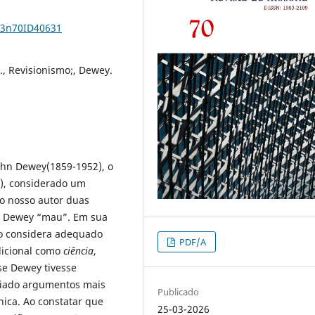
v33n70ID40631
 Revisionismo;, Dewey.
John Dewey(1859-1952), o
7), considerado um
ao nosso autor duas
 o Dewey “mau”. Em sua
ão considera adequado
PDF/A
dicional como
ciência
,
se Dewey tivesse
criado argumentos mais
Publicado
nica. Ao constatar que
25-03-2026