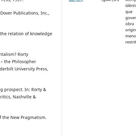
idênti
que
over Publications, Inc.,
gover
obra
origin
 the relation of knowledge
meno
restri
talism? Rorty
 – the Philosopher
erbilt University Press,
 prospect. In: Rorty &
itics, Nashville &
 of the New Pragmatism.