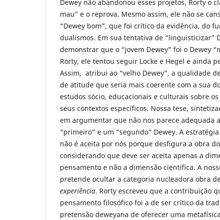
Dewey não abandonou esses projetos, Rorty o cl
mau” e o reprova. Mesmo assim, ele não se can
“Dewey bom”, que foi crítico da evidência, do f
dualismos. Em sua tentativa de “linguisticizar”
demonstrar que o “jovem Dewey” foi o Dewey “
Rorty, ele tentou seguir Locke e Hegel e ainda
Assim, atribui ao “velho Dewey”, a qualidade
de atitude que seria mais coerente com a sua do
estudos sócio, educacionais e culturais sobre os
seus contextos específicos. Nossa tese, sintetiza
em argumentar que não nos parece adequada a
“primeiro” e um “segundo” Dewey. A estratégia 
não é aceita por nós porque desfigura a obra do
considerando que deve ser aceita apenas a dime
pensamento e não a dimensão científica. A nosso
pretende ocultar a categoria nucleadora obra d
experiência
. Rorty escreveu que a contribuição 
pensamento filosófico foi a de ser crítico da tra
pretensão deweyana de oferecer uma metafísica,