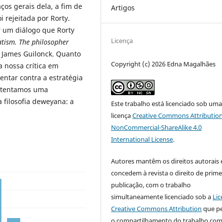
ços gerais dela, a fim de
Artigos
i rejeitada por Rorty.
 um diálogo que Rorty
Licença
atism.
The philosopher
 James Guilonck. Quanto
Copyright (c) 2026 Edna Magalhães
 nossa crítica em
entar contra a estratégia
ustentamos uma
 filosofia deweyana: a
Este trabalho está licenciado sob um
licença
Creative Commons Attribution
NonCommercial-ShareAlike 4.0
International License
.
Autores mantêm os direitos autorais 
concedem à revista o direito de prime
publicação, com o trabalho
simultaneamente licenciado sob a
Lic
Creative Commons Attribution
que p
o compartilhamento do trabalho co