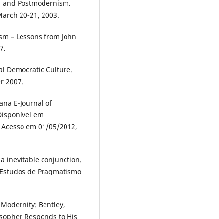
m and Postmodernism.
March 20-21, 2003.
sm – Lessons from John
7.
al Democratic Culture.
r 2007.
na E-Journal of
 Disponível em
. Acesso em 01/05/2012,
 inevitable conjunction.
de Estudos de Pragmatismo
 Modernity: Bentley,
osopher Responds to His