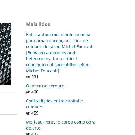
Mais lidos
Entre autonomia e heteronomia:
para uma concepção crítica de
cuidado de si em Michel Foucault
[Between autonomy and
heteronomy: for a critical
conception of care of the self in
Michel Foucault]
531
O amor no cérebro
490
Contradições entre capital e
cuidado
459
Merleau-Ponty: o corpo como obra
de arte
432