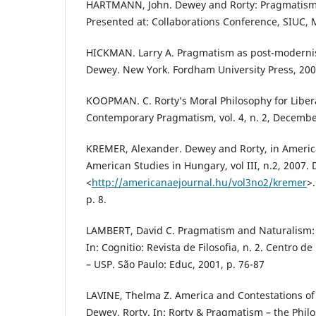
HARTMANN, John. Dewey and Rorty: Pragmatis
Presented at: Collaborations Conference, SIUC, 
HICKMAN. Larry A. Pragmatism as post-moderni
Dewey. New York. Fordham University Press, 200
KOOPMAN. C. Rorty’s Moral Philosophy for Liber
Contemporary Pragmatism, vol. 4, n. 2, Decembe
KREMER, Alexander. Dewey and Rorty, in America
American Studies in Hungary, vol III, n.2, 2007.
<
http://americanaejournal.hu/vol3no2/kremer
>
p. 8.
LAMBERT, David C. Pragmatism and Naturalism: a
In: Cognitio: Revista de Filosofia, n. 2. Centro 
– USP. São Paulo: Educ, 2001, p. 76-87
LAVINE, Thelma Z. America and Contestations of
Dewey, Rorty. In: Rorty & Pragmatism – the Phil