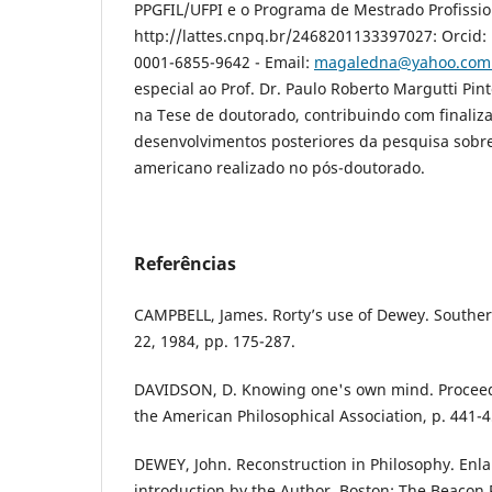
PPGFIL/UFPI e o Programa de Mestrado Profissio
http://lattes.cnpq.br/2468201133397027: Orcid: 
0001-6855-9642 - Email:
magaledna@yahoo.com
especial ao Prof. Dr. Paulo Roberto Margutti Pin
na Tese de doutorado, contribuindo com finaliz
desenvolvimentos posteriores da pesquisa sobr
americano realizado no pós-doutorado.
Referências
CAMPBELL, James. Rorty’s use of Dewey. Souther
22, 1984, pp. 175-287.
DAVIDSON, D. Knowing one's own mind. Proceed
the American Philosophical Association, p. 441-4
DEWEY, John. Reconstruction in Philosophy. Enla
introduction by the Author. Boston: The Beacon 