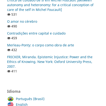
crítica de cuidado de si em Michel Foucault [Between
autonomy and heteronomy: for a critical conception of
care of the self in Michel Foucault]
531
O amor no cérebro
490
Contradições entre capital e cuidado
459
Merleau-Ponty: o corpo como obra de arte
432
FRICKER, Miranda. Epistemic Injustice: Power and the
Ethics of Knowing. New York: Oxford University Press,
2007.
411
Idioma
Português (Brasil)
English