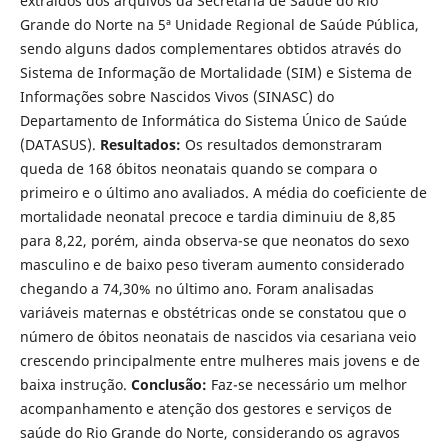
extraídos dos arquivos da Secretaria de Saúde do Rio
Grande do Norte na 5ª Unidade Regional de Saúde Pública,
sendo alguns dados complementares obtidos através do
Sistema de Informação de Mortalidade (SIM) e Sistema de
Informações sobre Nascidos Vivos (SINASC) do
Departamento de Informática do Sistema Único de Saúde
(DATASUS).
Resultados
:
Os resultados demonstraram
queda de 168 óbitos neonatais quando se compara o
primeiro e o último ano avaliados. A média do coeficiente de
mortalidade neonatal precoce e tardia diminuiu de 8,85
para 8,22, porém, ainda observa-se que neonatos do sexo
masculino e de baixo peso tiveram aumento considerado
chegando a 74,30% no último ano. Foram analisadas
variáveis maternas e obstétricas onde se constatou que o
número de óbitos neonatais de nascidos via cesariana veio
crescendo principalmente entre mulheres mais jovens e de
baixa instrução.
Conclusão
:
Faz-se necessário um melhor
acompanhamento e atenção dos gestores e serviços de
saúde do Rio Grande do Norte, considerando os agravos