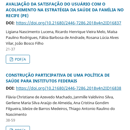
AVALIAÇÃO DA SATISFAÇÃO DO USUÁRIO COM O
ACOLHIMENTO NA ESTRATÉGIA DA SAÚDE DA FAMÍLIA NO
RECIFE (PE)
DOI:
https://doi.org/10.21680/2446-7286.2018v4n2ID16837
Ligiana Nascimento Lucena, Ricardo Henrique Vieira Melo, Maísa
Paulino Rodrigues, Fábia Barbosa de Andrade, Rosana Lúcia Alves
Vilar, João Bosco Filho
21-37
PDF/A
CONSTRUÇÃO PARTICIPATIVA DE UMA POLÍTICA DE
SAÚDE PARA INSTITUTOS FEDERAIS
DOI:
https://doi.org/10.21680/2446-7286.2018v4n2ID16838
Flávia Christiane de Azevedo Machado, Janmille Valdivino Silva,
Gerliene Maria Silva Araújo de Almeida, Ana Cristina Gondim
Filgueira, Ideíze de Barros Medeiros, Thiago Antonio Raulino do
Nascimento
38-59