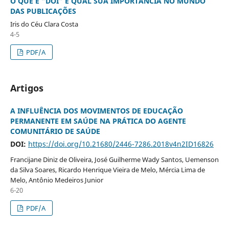
O QUE É “DOI” E QUAL SUA IMPORTÂNCIA NO MUNDO
DAS PUBLICAÇÕES
Iris do Céu Clara Costa
4-5
PDF/A
Artigos
A INFLUÊNCIA DOS MOVIMENTOS DE EDUCAÇÃO
PERMANENTE EM SAÚDE NA PRÁTICA DO AGENTE
COMUNITÁRIO DE SAÚDE
DOI:
https://doi.org/10.21680/2446-7286.2018v4n2ID16826
Francijane Diniz de Oliveira, José Guilherme Wady Santos, Uemenson
da Silva Soares, Ricardo Henrique Vieira de Melo, Mércia Lima de
Melo, Antônio Medeiros Junior
6-20
PDF/A