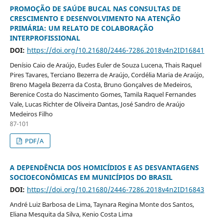
PROMOÇÃO DE SAÚDE BUCAL NAS CONSULTAS DE
CRESCIMENTO E DESENVOLVIMENTO NA ATENÇÃO
PRIMÁRIA: UM RELATO DE COLABORAÇÃO
INTERPROFISSIONAL
DOI:
https://doi.org/10.21680/2446-7286.2018v4n2ID16841
Denísio Caio de Araújo, Eudes Euler de Souza Lucena, Thais Raquel
Pires Tavares, Terciano Bezerra de Araújo, Cordélia Maria de Araújo,
Breno Magela Bezerra da Costa, Bruno Gonçalves de Medeiros,
Berenice Costa do Nascimento Gomes, Tamila Raquel Fernandes
Vale, Lucas Richter de Oliveira Dantas, José Sandro de Araújo
Medeiros Filho
87-101
PDF/A
A DEPENDÊNCIA DOS HOMICÍDIOS E AS DESVANTAGENS
SOCIOECONÔMICAS EM MUNICÍPIOS DO BRASIL
DOI:
https://doi.org/10.21680/2446-7286.2018v4n2ID16843
André Luiz Barbosa de Lima, Taynara Regina Monte dos Santos,
Eliana Mesquita da Silva, Kenio Costa Lima