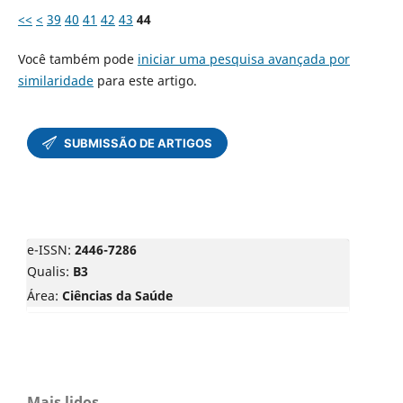
<<
<
39
40
41
42
43
44
Você também pode
iniciar uma pesquisa avançada por
similaridade
para este artigo.
e-ISSN:
2446-7286
Qualis:
B3
Área:
Ciências da Saúde
Mais lidos