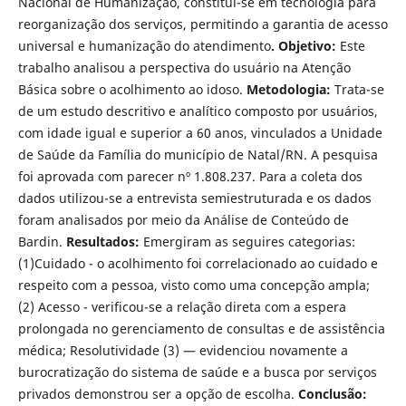
Nacional de Humanização, constitui-se em tecnologia para
reorganização dos serviços, permitindo a garantia de acesso
universal e humanização do atendimento
. Objetivo:
Este
trabalho analisou a perspectiva do usuário na Atenção
Básica sobre o acolhimento ao idoso.
Metodologia:
Trata-se
de um estudo descritivo e analítico composto por usuários,
com idade igual e superior a 60 anos, vinculados a Unidade
de Saúde da Família do município de Natal/RN. A pesquisa
foi aprovada com parecer nº 1.808.237. Para a coleta dos
dados utilizou-se a entrevista semiestruturada e os dados
foram analisados por meio da Análise de Conteúdo de
Bardin.
Resultados:
Emergiram as seguires categorias:
(1)Cuidado - o acolhimento foi correlacionado ao cuidado e
respeito com a pessoa, visto como uma concepção ampla;
(2) Acesso - verificou-se a relação direta com a espera
prolongada no gerenciamento de consultas e de assistência
médica; Resolutividade (3) — evidenciou novamente a
burocratização do sistema de saúde e a busca por serviços
privados demonstrou ser a opção de escolha.
Conclusão: