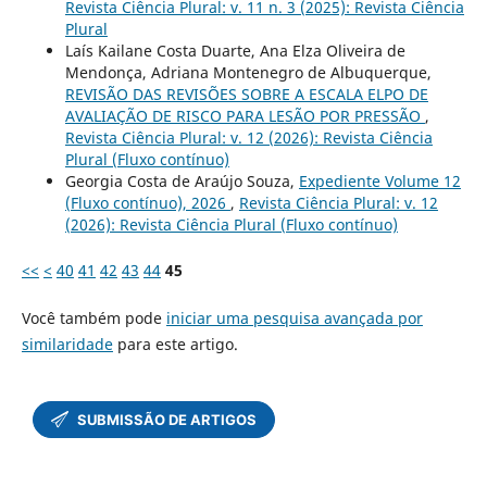
Revista Ciência Plural: v. 11 n. 3 (2025): Revista Ciência
Plural
Laís Kailane Costa Duarte, Ana Elza Oliveira de
Mendonça, Adriana Montenegro de Albuquerque,
REVISÃO DAS REVISÕES SOBRE A ESCALA ELPO DE
AVALIAÇÃO DE RISCO PARA LESÃO POR PRESSÃO
,
Revista Ciência Plural: v. 12 (2026): Revista Ciência
Plural (Fluxo contínuo)
Georgia Costa de Araújo Souza,
Expediente Volume 12
(Fluxo contínuo), 2026
,
Revista Ciência Plural: v. 12
(2026): Revista Ciência Plural (Fluxo contínuo)
<<
<
40
41
42
43
44
45
Você também pode
iniciar uma pesquisa avançada por
similaridade
para este artigo.