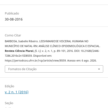
Publicado
30-08-2016
Como Citar
BARBOSA, Isabelle Ribeiro. LEISHMANIOSE VISCERAL HUMANA NO
MUNICÍPIO DE NATAL-RN: ANÁLISE CLÍNICO-EPIDEMIOLÓGICA E ESPACIAL.
Revista Ciência Plural
,
[S. l.]
, v. 2, n. 1, p. 89–101, 2016. DOI: 10.21680/2446-
7286.2016v2n1ID8559. Disponível em:
https://periodicos.ufrn.br/rcp/article/view/8559. Acesso em: 6 ago. 2026.
Fomatos de Citação
Edição
v. 2 n. 1 (2016)
Seção