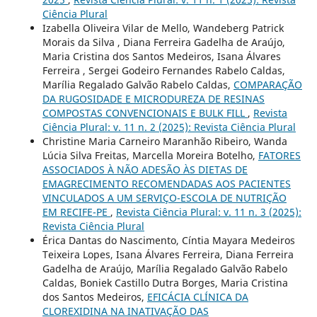
Ciência Plural
Izabella Oliveira Vilar de Mello, Wandeberg Patrick
Morais da Silva , Diana Ferreira Gadelha de Araújo,
Maria Cristina dos Santos Medeiros, Isana Álvares
Ferreira , Sergei Godeiro Fernandes Rabelo Caldas,
Marília Regalado Galvão Rabelo Caldas,
COMPARAÇÃO
DA RUGOSIDADE E MICRODUREZA DE RESINAS
COMPOSTAS CONVENCIONAIS E BULK FILL
,
Revista
Ciência Plural: v. 11 n. 2 (2025): Revista Ciência Plural
Christine Maria Carneiro Maranhão Ribeiro, Wanda
Lúcia Silva Freitas, Marcella Moreira Botelho,
FATORES
ASSOCIADOS À NÃO ADESÃO ÀS DIETAS DE
EMAGRECIMENTO RECOMENDADAS AOS PACIENTES
VINCULADOS A UM SERVIÇO-ESCOLA DE NUTRIÇÃO
EM RECIFE-PE
,
Revista Ciência Plural: v. 11 n. 3 (2025):
Revista Ciência Plural
Érica Dantas do Nascimento, Cíntia Mayara Medeiros
Teixeira Lopes, Isana Álvares Ferreira, Diana Ferreira
Gadelha de Araújo, Marília Regalado Galvão Rabelo
Caldas, Boniek Castillo Dutra Borges, Maria Cristina
dos Santos Medeiros,
EFICÁCIA CLÍNICA DA
CLOREXIDINA NA INATIVAÇÃO DAS