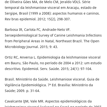
de Oliveira Góes MA, de Melo CM, Jeraldo VDLS. Série
temporal da leishmaniose visceral em Aracaju, estado de
Sergipe, Brasil (1999 a 2008): aspectos humanos e caninos.
Rev bras epidemiol. 2012; 15(2), 298-307.
Barbosa IR, Carlota FC, Andrade-Neto VF.
Seroepidemiological Survey of Canine Leishmania Infections
from Peripheral Areas in Natal, Northeast Brazil. The Open
Microbiology Journal. 2015; 9: 43.
Ortiz RC, Anversa L. Epidemiologia da leishmaniose visceral
em Bauru, São Paulo, no período de 2004 a 2012: um estudo
descritivo. Epidemiol. Serv. Saúde. 2015; 24(1): 97-104.
Brasil. Ministério da Saúde. Leishmaniose visceral. Guia de
Vigilância Epidemiológica. 7ª Ed. Brasília: Ministério da
Saúde; 2009. p. 31-64.
Cavalcante IJM, Vale MR. Aspectos epidemiológicos da
leishmaniose visceral (calazar) no Ceará no período de 2007