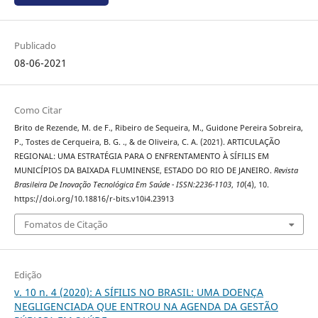
Publicado
08-06-2021
Como Citar
Brito de Rezende, M. de F., Ribeiro de Sequeira, M., Guidone Pereira Sobreira,
P., Tostes de Cerqueira, B. G. ., & de Oliveira, C. A. (2021). ARTICULAÇÃO
REGIONAL: UMA ESTRATÉGIA PARA O ENFRENTAMENTO À SÍFILIS EM
MUNICÍPIOS DA BAIXADA FLUMINENSE, ESTADO DO RIO DE JANEIRO.
Revista
Brasileira De Inovação Tecnológica Em Saúde - ISSN:2236-1103
,
10
(4), 10.
https://doi.org/10.18816/r-bits.v10i4.23913
Fomatos de Citação
Edição
v. 10 n. 4 (2020): A SÍFILIS NO BRASIL: UMA DOENÇA
NEGLIGENCIADA QUE ENTROU NA AGENDA DA GESTÃO