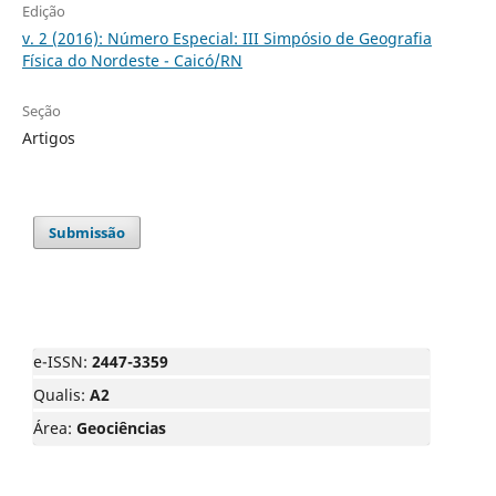
Edição
v. 2 (2016): Número Especial: III Simpósio de Geografia
Física do Nordeste - Caicó/RN
Seção
Artigos
Submissão
e-ISSN:
2447-3359
Qualis:
A2
Área:
Geociências