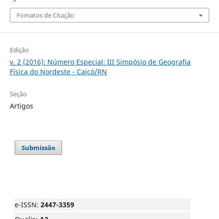
Fomatos de Citação
Edição
v. 2 (2016): Número Especial: III Simpósio de Geografia
Física do Nordeste - Caicó/RN
Seção
Artigos
Submissão
e-ISSN:
2447-3359