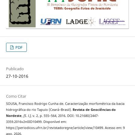
PDF
Publicado
27-10-2016
Como Citar
SOUSA, Francisco Rodrigo Cunha de. Caracterização morfométrica da bacia
hidrográfica do rio Tapuio (Ceará–Brasil).
Revista de Geociências do
Nordeste
,
[S. l.]
, v. 2, p. 555–564, 2016. DOI: 10.21680/2447-
3359.2016v2n0ID10499. Disponível em:
https://periodicos.ufrn.br/revistadoregne/article/view/10499. Acesso em: 9
ago. 2026.