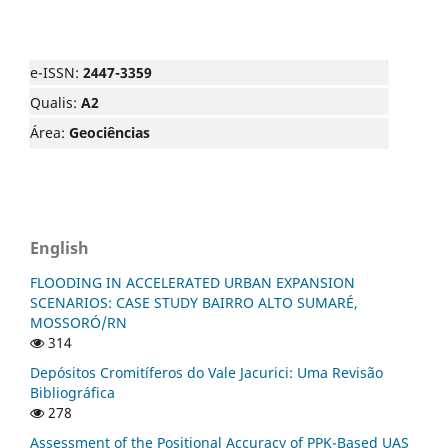
e-ISSN:
2447-3359
Qualis:
A2
Área:
Geociências
English
FLOODING IN ACCELERATED URBAN EXPANSION
SCENARIOS: CASE STUDY BAIRRO ALTO SUMARÉ,
MOSSORÓ/RN
314
Depósitos Cromitíferos do Vale Jacurici: Uma Revisão
Bibliográfica
278
Assessment of the Positional Accuracy of PPK-Based UAS