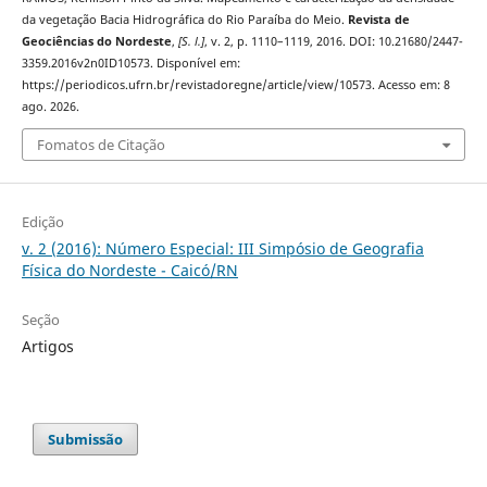
da vegetação Bacia Hidrográfica do Rio Paraíba do Meio.
Revista de
Geociências do Nordeste
,
[S. l.]
, v. 2, p. 1110–1119, 2016. DOI: 10.21680/2447-
3359.2016v2n0ID10573. Disponível em:
https://periodicos.ufrn.br/revistadoregne/article/view/10573. Acesso em: 8
ago. 2026.
Fomatos de Citação
Edição
v. 2 (2016): Número Especial: III Simpósio de Geografia
Física do Nordeste - Caicó/RN
Seção
Artigos
Submissão