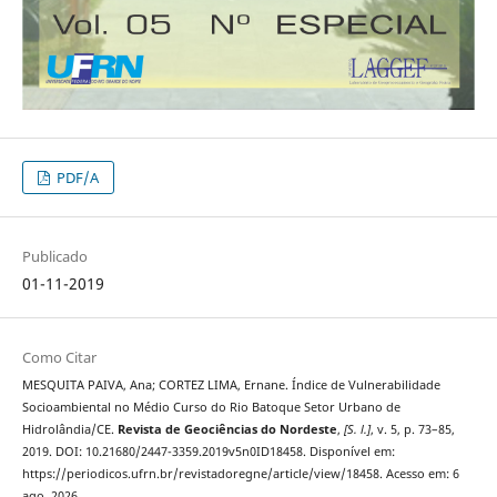
PDF/A
Publicado
01-11-2019
Como Citar
MESQUITA PAIVA, Ana; CORTEZ LIMA, Ernane. Índice de Vulnerabilidade
Socioambiental no Médio Curso do Rio Batoque Setor Urbano de
Hidrolândia/CE.
Revista de Geociências do Nordeste
,
[S. l.]
, v. 5, p. 73–85,
2019. DOI: 10.21680/2447-3359.2019v5n0ID18458. Disponível em:
https://periodicos.ufrn.br/revistadoregne/article/view/18458. Acesso em: 6
ago. 2026.