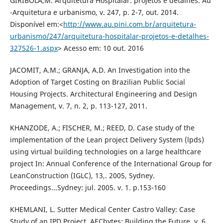
GIRIBOLA,M. Arquitetura Hospitalar: projetos e detalhes. Au
-Arquitetura e urbanismo, v. 247, p. 2-7, out. 2014.
Disponível em:<
http://www.au.pini.com.br/arquitetura-
urbanismo/247/arquitetura-hospitalar-projetos-e-detalhes-
327526-1.aspx
> Acesso em: 10 out. 2016
JACOMIT, A.M.; GRANJA, A.D. An Investigation into the
Adoption of Target Costing on Brazilian Public Social
Housing Projects. Architectural Engineering and Design
Management, v. 7, n. 2, p. 113-127, 2011.
KHANZODE, A.; FISCHER, M.; REED, D. Case study of the
implementation of the Lean project Delivery System (lpds)
using virtual building technologies on a large healthcare
project In: Annual Conference of the International Group for
LeanConstruction (IGLC), 13,. 2005, Sydney.
Proceedings...Sydney: jul. 2005. v. 1. p.153-160
KHEMLANI, L. Sutter Medical Center Castro Valley: Case
Study of an IPD Project. AECbytes: Building the Future, v. 6,