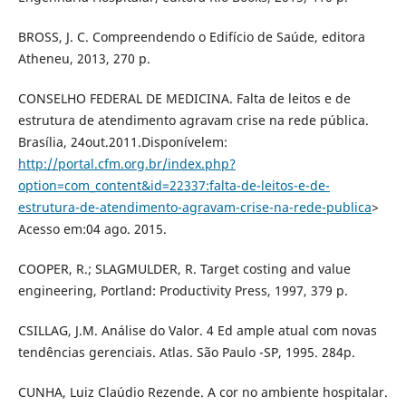
BROSS, J. C. Compreendendo o Edifício de Saúde, editora
Atheneu, 2013, 270 p.
CONSELHO FEDERAL DE MEDICINA. Falta de leitos e de
estrutura de atendimento agravam crise na rede pública.
Brasília, 24out.2011.Disponívelem:
http://portal.cfm.org.br/index.php?
option=com_content&id=22337:falta-de-leitos-e-de-
estrutura-de-atendimento-agravam-crise-na-rede-publica
>
Acesso em:04 ago. 2015.
COOPER, R.; SLAGMULDER, R. Target costing and value
engineering, Portland: Productivity Press, 1997, 379 p.
CSILLAG, J.M. Análise do Valor. 4 Ed ample atual com novas
tendências gerenciais. Atlas. São Paulo -SP, 1995. 284p.
CUNHA, Luiz Claúdio Rezende. A cor no ambiente hospitalar.