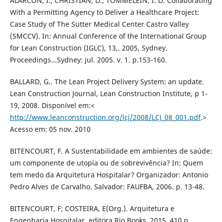
ALARCON, I.; CHRISTIAN, D.; TOMMELEIN, I. D. Collaborating
With a Permitting Agency to Deliver a Healthcare Project:
Case Study of The Sutter Medical Center Castro Valley
(SMCCV). In: Annual Conference of the International Group
for Lean Construction (IGLC), 13,. 2005, Sydney.
Proceedings...Sydney: jul. 2005. v. 1. p.153-160.
BALLARD, G.. The Lean Project Delivery System: an update.
Lean Construction Journal, Lean Construction Institute, p 1-
19, 2008. Disponível em:<
http://www.leanconstruction.org/lcj/2008/LCJ_08_001.pdf
.>
Acesso em: 05 nov. 2010
BITENCOURT, F. A Sustentabilidade em ambientes de saúde:
um componente de utopia ou de sobrevivência? In: Quem
tem medo da Arquitetura Hospitalar? Organizador: Antonio
Pedro Alves de Carvalho. Salvador: FAUFBA, 2006. p. 13-48.
BITENCOURT, F; COSTEIRA, E(Org.). Arquitetura e
Engenharia Hospitalar, editora Rio Books, 2015, 410 p.