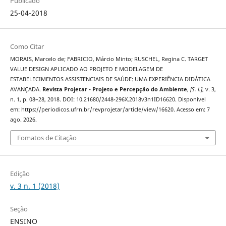
Publicado
25-04-2018
Como Citar
MORAIS, Marcelo de; FABRICIO, Márcio Minto; RUSCHEL, Regina C. TARGET
VALUE DESIGN APLICADO AO PROJETO E MODELAGEM DE
ESTABELECIMENTOS ASSISTENCIAIS DE SAÚDE: UMA EXPERIÊNCIA DIDÁTICA
AVANÇADA.
Revista Projetar - Projeto e Percepção do Ambiente
,
[S. l.]
, v. 3,
n. 1, p. 08–28, 2018. DOI: 10.21680/2448-296X.2018v3n1ID16620. Disponível
em: https://periodicos.ufrn.br/revprojetar/article/view/16620. Acesso em: 7
ago. 2026.
Fomatos de Citação
Edição
v. 3 n. 1 (2018)
Seção
ENSINO