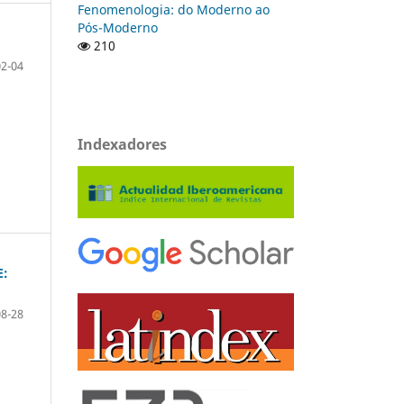
Fenomenologia: do Moderno ao
Pós-Moderno
210
02-04
Indexadores
E:
08-28