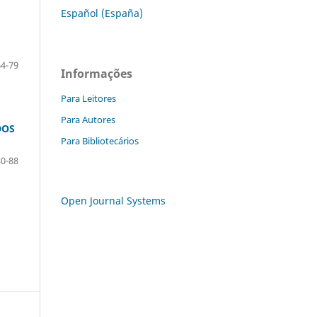
Español (España)
64-79
Informações
Para Leitores
Para Autores
DOS
Para Bibliotecários
80-88
Open Journal Systems