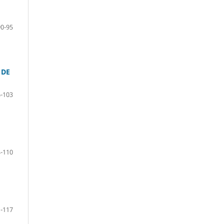
90-95
 DE
-103
-110
-117