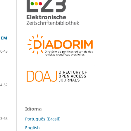
 EM
30-43
44-52
Idioma
53-63
Português (Brasil)
English