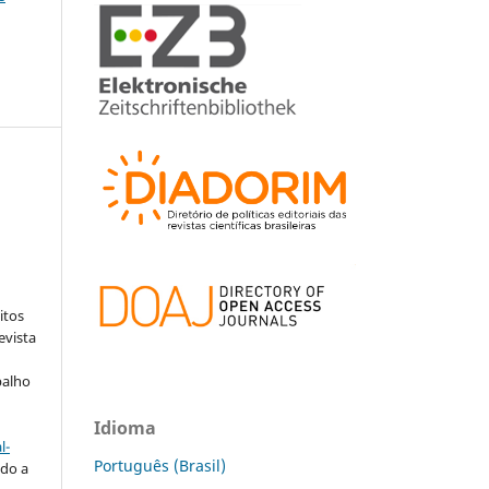
:
itos
evista
balho
Idioma
l-
Português (Brasil)
do a