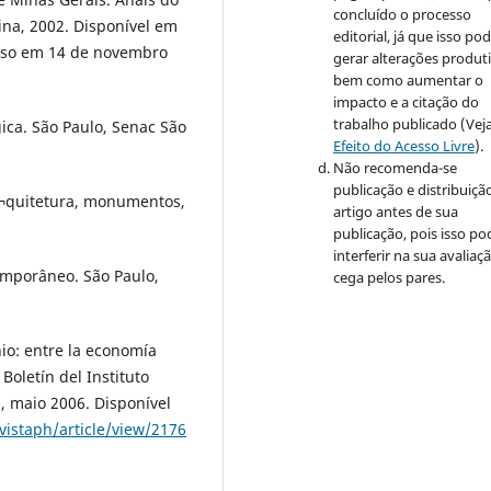
concluído o processo
na, 2002. Disponível em
editorial, já que isso po
so em 14 de novembro
gerar alterações produti
bem como aumentar o
impacto e a citação do
trabalho publicado (Vej
ca. São Paulo, Senac São
Efeito do Acesso Livre
).
Não recomenda-se
publicação e distribuiçã
¬quitetura, monumentos,
artigo antes de sua
publicação, pois isso po
interferir na sua avaliaç
emporâneo. São Paulo,
cega pelos pares.
nio: entre la economía
 Boletín del Instituto
0, maio 2006. Disponível
vistaph/article/view/2176