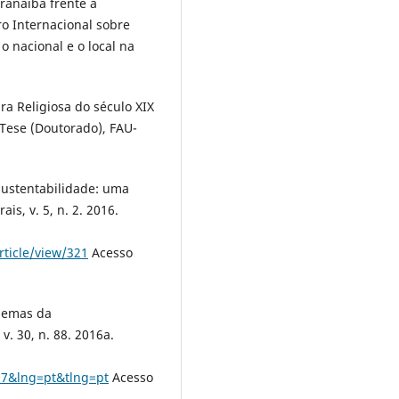
aranaíba frente à
ro Internacional sobre
o nacional e o local na
ura Religiosa do século XIX
 Tese (Doutorado), FAU-
Sustentabilidade: uma
is, v. 5, n. 2. 2016.
rticle/view/321
Acesso
lemas da
v. 30, n. 88. 2016a.
77&lng=pt&tlng=pt
Acesso