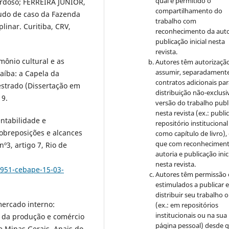
qual é permitido o
ardoso; FERREIRA JUNIOR,
compartilhamento do
tudo de caso da Fazenda
trabalho com
inar. Curitiba, CRV,
reconhecimento da auto
publicação inicial nesta
revista.
mônio cultural e as
Autores têm autorizaçã
assumir, separadamente
naíba: a Capela da
contratos adicionais pa
strado (Dissertação em
distribuição não-exclusi
19.
versão do trabalho publ
nesta revista (ex.: publi
ntabilidade e
repositório institucional
obreposições e alcances
como capítulo de livro),
que com reconheciment
º3, artigo 7, Rio de
autoria e publicação inic
nesta revista.
3951-cebape-15-03-
Autores têm permissão 
estimulados a publicar 
distribuir seu trabalho o
mercado interno:
(ex.: em repositórios
institucionais ou na sua
l da produção e comércio
página pessoal) desde 
e Minas Gerais. Anais do