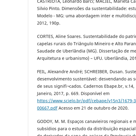
CASTRIOTA, Leonardo Barci; MACIEL, Marieta C
Silvio Pinto. Dimensões da sustentabilidade: es
Modelo - MG: uma abordagem inter e multidiscipl
2012, 190p.
CORTES, Aline Soares. Sustentabilidade do patri
capelas rurais do Triângulo Mineiro e Alto Para
Saudade de Uberlândia (MG). Dissertação de me
Arquitetura e urbanismo) – UFU. Uberlândia, 20
FEIL, Alexandre André; SCHREIBER, Dusan. Suste
desenvolvimento sustentável: desvendando as s
de seus signifi¬cados. Cadernos Ebape.br, v.14, n
Janeiro, 2017, p. 669. Disponível em
https://www.scielo.br/pdf/cebape/v15n3/1679-
00667.pdf
Acesso em 21 de outubro de 2020.
GODOY, M. M. Espaços canavieiros regionais e 
subsídios para o estudo da distribuição espacia
de derivados da cana-de-açúcar da Provín¬cia d