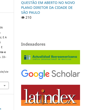
QUESTÃO EM ABERTO NO NOVO
PLANO DIRETOR DA CIDADE DE
SÃO PAULO
210
RA
A
L E A
S
Indexadores
 E
eto e
 p. 33–
cle/vie
e