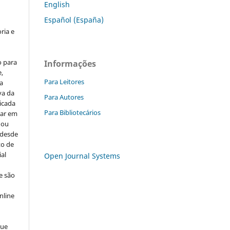
English
Español (España)
ria e
o para
Informações
,
Para Leitores
ra
va da
Para Autores
icada
Para Bibliotecários
car em
 ou
 desde
o de
ial
Open Journal Systems
e são
e
nline
que