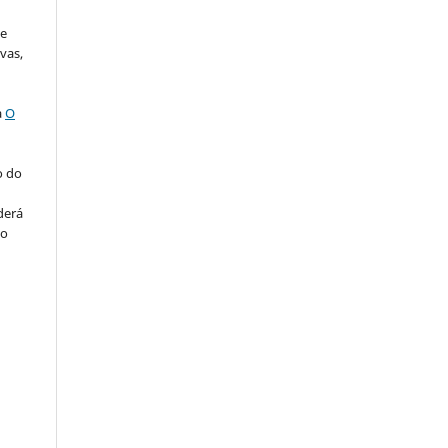
de
vas,
a
O
o do
derá
ão