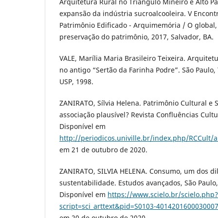
Arquitetura Rural no Triângulo Mineiro e Alto P
expansão da indústria sucroalcooleira. V Encont
Patrimônio Edificado - Arquimemória / O global, 
preservação do patrimônio, 2017, Salvador, BA.
VALE, Marília Maria Brasileiro Teixeira. Arquitet
no antigo “Sertão da Farinha Podre”. São Paulo,
USP, 1998.
ZANIRATO, Sílvia Helena. Patrimônio Cultural e 
associação plausível? Revista Confluências Cultura
Disponível em
http://periodicos.univille.br/index.php/RCCult/a
em 21 de outubro de 2020.
ZANIRATO, SILVIA HELENA. Consumo, um dos di
sustentabilidade. Estudos avançados, São Paulo, 
Disponível em
https://www.scielo.br/scielo.php?
script=sci_arttext&pid=S0103-401420160003000
em 20 de outubro de 2020.