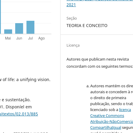
2021
Seção
TEORIA E CONCEITO
Licença
Autores que publicam nesta revista
concordam com os seguintes termos
 of life: a unifying vision.
Autores mantém os dire
autorais e concedem à r
o direito de primeira
 e sustentação.
publicação, sendo o tra
001. Disponíel em
licenciado sob a
licença
uitextos/02.013/885
Creative Commons
Atribuição-NãoComercia
CompartilhaIgual
segun