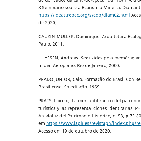
X Seminário sobre a Economia Mineira. Diamanti
https://ideas.repec.org/s/cdp/diam02.html
Aces
de 2020.
GAUZIN-MULLER, Dominique. Arquitetura Ecológi
Paulo, 2011.
HUYSSEN, Andreas. Seduzidos pela memória: ar
mídia. Aeroplano, Rio de Janeiro, 2000.
PRADO JUNIOR, Caio. Formação do Brasil Con¬t
Brasiliense, 9a edi¬ção, 1969.
PRATS, Llorenç. La mercantilización del patrimo
turística y las representa¬ciones identitarias. PH
An¬daluz del Patrimonio Histórico, n. 58, p.72-8
em
https://www.iaph.es/revistaph/index.php/re
Acesso em 19 de outubro de 2020.