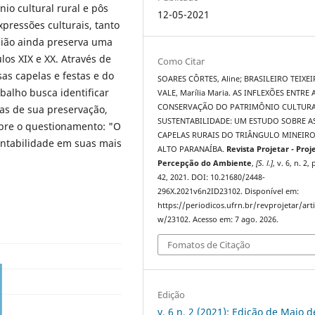
io cultural rural e pôs
12-05-2021
xpressões culturais, tanto
egião ainda preserva uma
os XIX e XX. Através de
Como Citar
as capelas e festas e do
SOARES CÔRTES, Aline; BRASILEIRO TEIXEI
balho busca identificar
VALE, Marília Maria. AS INFLEXÕES ENTRE 
CONSERVAÇÃO DO PATRIMÔNIO CULTURA
vas de sua preservação,
SUSTENTABILIDADE: UM ESTUDO SOBRE A
obre o questionamento: "O
CAPELAS RURAIS DO TRIÂNGULO MINEIRO
entabilidade em suas mais
ALTO PARANAÍBA.
Revista Projetar - Proj
Percepção do Ambiente
,
[S. l.]
, v. 6, n. 2,
42, 2021. DOI: 10.21680/2448-
296X.2021v6n2ID23102. Disponível em:
https://periodicos.ufrn.br/revprojetar/arti
w/23102. Acesso em: 7 ago. 2026.
Fomatos de Citação
Edição
v. 6 n. 2 (2021): Edição de Maio d