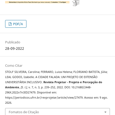
PDF/A
Publicado
28-09-2022
Como Citar
STOLF SILVEIRA, Carolina; FERRARO, Luiza Helena; FLORIANO BATISTA, Júlia;
LEAL GODOI, Izabelle. A CIDADE FALADA: UM PROJETO DE EXTENSÃO
UNIVERSITÁRIA INCLUSIVO.
Revista Projetar - Projeto e Percepção do
Ambiente
,
[S. l.]
, v. 7, n. 3, p. 239–252, 2022. DOI: 10.21680/2448-
296X.2022v7n3ID27479. Disponível em:
https://periodicos.ufrn.br/revprojetar/article/view/27479. Acesso em: 9 ago.
2026.
Fomatos de Citação