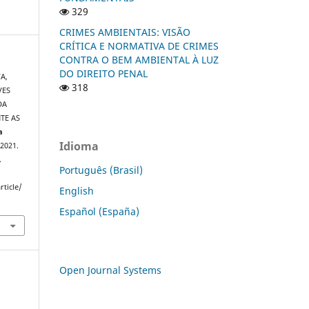
329
CRIMES AMBIENTAIS: VISÃO
CRÍTICA E NORMATIVA DE CRIMES
CONTRA O BEM AMBIENTAL À LUZ
DO DIREITO PENAL
A,
318
VES
DA
TE AS
a
Idioma
 2021.
.
Português (Brasil)
rticle/
English
Español (España)
Open Journal Systems