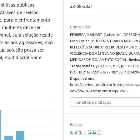
líticas públicas
22-08-2021
Através de revisão
ue, para o enfrentamento
Como Citar
a mulheres deve ser
nal, cuja solução reside
FERREIRA MAINART, Catherine; LOPES SILV
Ellen Carine. MULHERES E PANDEMIA: BRE
órias aos agressores, mas
REFLEXÕES SOBRE O RECRUDESCIMENTO 
ja solução possa ser
VIOLÊNCIA DOMÉSTICA NO BRASIL DURAN
, multidisciplinar e
MEDIDAS DE ISOLAMENTO SOCIAL.
Revist
Transgressões
,
[S. l.]
, v. 9, n. 1, p. 138–151,
DOI: 10.21680/2318-0277.2021v9n1ID24204
Disponível em:
https://periodicos.ufrn.br/transgressoes/a
view/24204. Acesso em: 8 ago. 2026.
Fomatos de Citação
Edição
v. 9 n. 1 (2021)