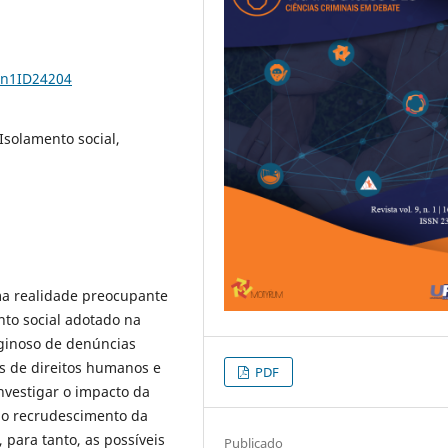
9n1ID24204
Isolamento social,
ma realidade preocupante
nto social adotado na
ginoso de denúncias
is de direitos humanos e
PDF
nvestigar o impacto da
 no recrudescimento da
 para tanto, as possíveis
Publicado