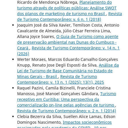
Ricardo de Mendonça Nóbrega,
Planejamento do
turismo através de políticas públicas: Análise SWOT
dos planos de marketing de turismo no Brasil
,
Revista
de Turismo Contemporâneo: v. 6 n. 1 (2018)
Joaquim José da Silva Xavier, Temilson Costa, Antonio
Cavalcante de Almeida, Júlio César Ferreira Lima,
Allana Joyce Soares,
O Guia de Turismo como agente
de preservação ambiental nas Dunas do Cumbuco -
Ceará
,
Revista de Turismo Contemporâneo: v. 14 n. 1
(2026)
Werter Moraes, Marcos Eduardo Carvalho Gonçalves
Knupp, Renato Jose Degli Esposti da Silva,
Análise da
Lei de Turismo de Base Comunitária no Estado de
Minas Gerais - Brasil
,
Revista de Turismo
Contemporâneo: v. 13 n. 1 (2025): 13(1), 2025
Raquel Pazini, Camila Bizinelli, Franciele Cristina
Manosso, José Manoel Gonçalves Gândara,
Turismo
receptivo em Curitiba: Uma perspectiva da
comercialização on-line pelas agências de turismo
,
Revista de Turismo Contemporâneo: v. 2 n. 1 (2014)
Clebia Bezerra da Silva, Suellen Alice Lamas, Edson
Domingos Nascimento,
Impactos socieconômicos
ocasionados pela pandemia da COVID - 19 nos