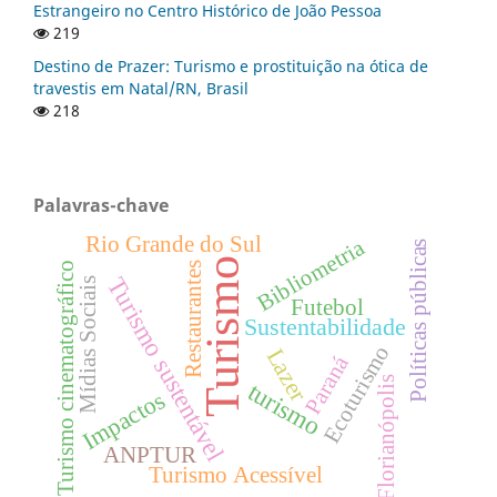
Estrangeiro no Centro Histórico de João Pessoa
219
Destino de Prazer: Turismo e prostituição na ótica de
travestis em Natal/RN, Brasil
218
Palavras-chave
Rio Grande do Sul
Bibliometria
Políticas públicas
Turismo
Restaurantes
Turismo cinematográfico
Turismo sustentável
Mídias Sociais
Futebol
Sustentabilidade
Ecoturismo
Lazer
Paraná
Florianópolis
turismo
Impactos
ANPTUR
Turismo Acessível