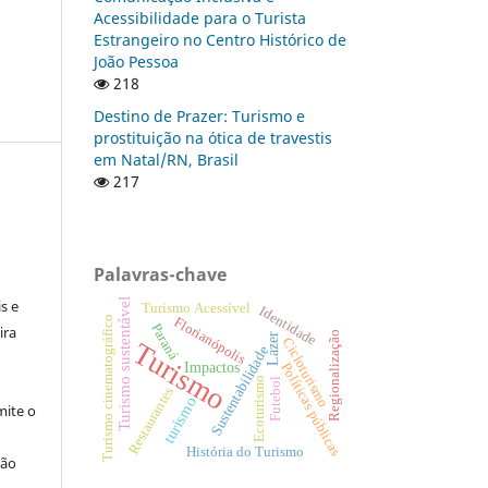
Acessibilidade para o Turista
Estrangeiro no Centro Histórico de
João Pessoa
218
Destino de Prazer: Turismo e
prostituição na ótica de travestis
em Natal/RN, Brasil
217
:
Palavras-chave
s e
Turismo sustentável
Turismo Acessível
Identidade
Florianópolis
Turismo cinematográfico
Paraná
ira
Regionalização
Lazer
Cicloturismo
Turismo
Sustentabilidade
Políticas públicas
Impactos
Ecoturismo
Futebol
Restaurantes
turismo
ite o
História do Turismo
ção