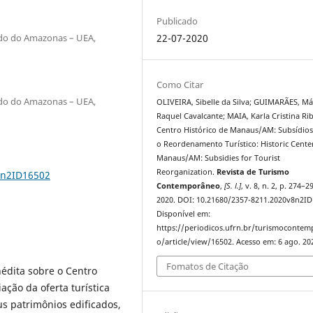
Publicado
ado do Amazonas – UEA,
22-07-2020
Como Citar
ado do Amazonas – UEA,
OLIVEIRA, Sibelle da Silva; GUIMARÃES, Má
Raquel Cavalcante; MAIA, Karla Cristina Rib
Centro Histórico de Manaus/AM: Subsídios
o Reordenamento Turístico: Historic Cente
Manaus/AM: Subsidies for Tourist
Reorganization.
Revista de Turismo
8n2ID16502
Contemporâneo
,
[S. l.]
, v. 8, n. 2, p. 274–2
2020. DOI: 10.21680/2357-8211.2020v8n2ID
Disponível em:
https://periodicos.ufrn.br/turismoconte
o/article/view/16502. Acesso em: 6 ago. 20
Fomatos de Citação
nédita sobre o Centro
ação da oferta turística
s patrimônios edificados,