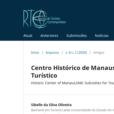
Atual
Anteriores
Submissões
Notícias
Início
/
Arquivos
/
v. 8 n. 2 (2020)
/
Artigos
Centro Histórico de Manau
Turístico
Historic Center of Manaus/AM: Subsidies for Tou
Sibelle da Silva Oliveira
Bacharel em Turismo pela Universidade do Estado do