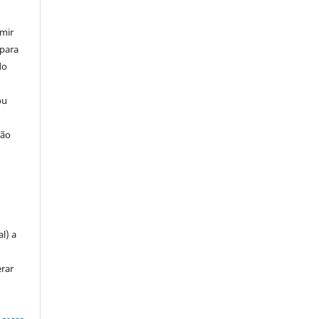
umir
 para
do
ou
ção
u
l) a
erar