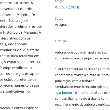
Edição
mentos turísticos. A
v. 8 n. 2 (2020)
as avenidas Eduardo
uilherme Moreira, Dr.
Seção
reto Souto e José
Artigos
iderados preliminares por
o Histórico de Manaus. A
descritivo, com os
Licença
tais, onde foram
rmulários do Ministério
Autores que publicam nesta revista
a turística totalizou em
concordam com os seguintes termos
is, 9 espaços de lazer, 14
 37 empreendimentos
1. Autores mantém os direitos autorai
utros serviços de apoio
concedem à revista o direito de prime
se estudo pretende ser
publicação, com o trabalho
 o reodernamento dessa
simultaneamente licenciado sob a
CC
 significativas no
Attribution 4.0 International
que perm
compartilhamento do trabalho com
reconhecimento da autoria e publica
iação. Centro Histórico.