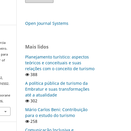
Open Journal Systems
rcia
Mais lidos
eiro.
 para
Planejamento turístico: aspectos
r of
teóricos e conceituais e suas
relações com o conceito de turismo
388
92,
A política pública de turismo da
16502.
Embratur e suas transformações
até a atualidade
mporane
302
26.
Mário Carlos Beni: Contribuição
para o estudo do turismo
258
Comunicação Inclusiva e