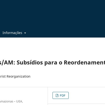
Informações
s/AM: Subsídios para o Reordenamen
rist Reorganization
PDF
 Amazonas – UEA,