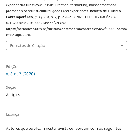
experiências turístico-culturais: Creation, formatting, management and
promotion of tourist-cultural goods and experiences.
Revista de Turismo
Contemporâneo
,
[S. l.]
, v. 8, n. 2, p. 251–273, 2020. DOI: 10.21680/2357-
8211.2020v8n2ID19001. Disponível em:
https://periodicos.ufrn.br/turismocontemporaneo/article/view/19001. Acesso
em: 8 ago. 2026.
Fomatos de Citação
Edição
v. 8 n. 2 (2020)
Seção
Artigos
Licença
Autores que publicam nesta revista concordam com os seguintes