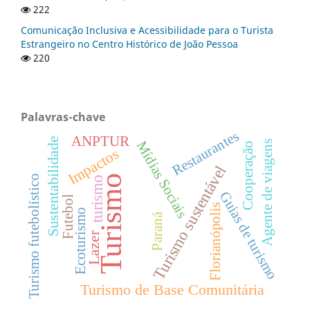
222
Comunicação Inclusiva e Acessibilidade para o Turista
Estrangeiro no Centro Histórico de João Pessoa
220
Palavras-chave
Restaurantes
ANPTUR
Sustentabilidade
Mídias Sociais
Agente de viagens
Cooperação
Impactos
Turismo sustentável
Turismo
Turismo futebolístico
turismo
Guias de turismo
Futebol
Florianópolis
Ecoturismo
Paraná
Lazer
Turismo de Base Comunitária