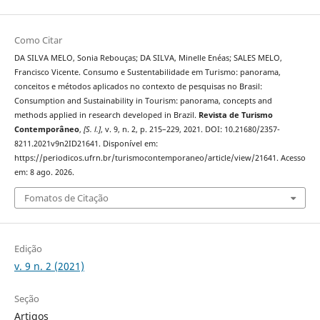
Como Citar
DA SILVA MELO, Sonia Rebouças; DA SILVA, Minelle Enéas; SALES MELO,
Francisco Vicente. Consumo e Sustentabilidade em Turismo: panorama,
conceitos e métodos aplicados no contexto de pesquisas no Brasil:
Consumption and Sustainability in Tourism: panorama, concepts and
methods applied in research developed in Brazil.
Revista de Turismo
Contemporâneo
,
[S. l.]
, v. 9, n. 2, p. 215–229, 2021. DOI: 10.21680/2357-
8211.2021v9n2ID21641. Disponível em:
https://periodicos.ufrn.br/turismocontemporaneo/article/view/21641. Acesso
em: 8 ago. 2026.
Fomatos de Citação
Edição
v. 9 n. 2 (2021)
Seção
Artigos