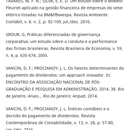
TAVARES, M. F. N.; SILVA, E. E. D. Um estudo sobre o Modelo
Fleuriet aplicado na gestão financeira de empresas do setor
elétrico listadas na BM&FBovespa. Revista Ambiente
Contábil, v. 8. n. 2, p. 92-109, jul./dez. 2016.
SROUR, G. Práticas diferenciadas de governança
corporativa: um estudo sobre a conduta e a performance
das firmas brasileiras. Revista Brasileira de Economia, v. 59,
n. 4, p. 635-674, 2005.
VANCIN, D. F.; PROCIANOY, J. L. Os fatores determinantes do
pagamento de dividendos: um approach inovador. In:
ENCONTRO DA ASSOCIAÇÃO NACIONAL DE PÓS-
GRADUAÇÃO E PESQUISA EM ADMINISTRAÇÃO, 2014, 38. Rio
de Janeiro. Anais... Rio de Janeiro: Anpad, 2014.
VANCIN, D. F.; PROCIANOY, J. L. Índices contábeis e a
decisão do pagamento de dividendos. Revista
Contemporânea de Contabilidade, v. 13, n. 28, p. 57-80,
jan./abr. 2016.