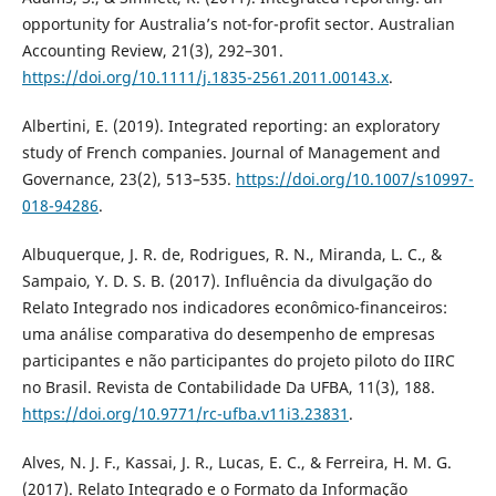
opportunity for Australia’s not-for-profit sector. Australian
Accounting Review, 21(3), 292–301.
https://doi.org/10.1111/j.1835-2561.2011.00143.x
.
Albertini, E. (2019). Integrated reporting: an exploratory
study of French companies. Journal of Management and
Governance, 23(2), 513–535.
https://doi.org/10.1007/s10997-
018-94286
.
Albuquerque, J. R. de, Rodrigues, R. N., Miranda, L. C., &
Sampaio, Y. D. S. B. (2017). Influência da divulgação do
Relato Integrado nos indicadores econômico-financeiros:
uma análise comparativa do desempenho de empresas
participantes e não participantes do projeto piloto do IIRC
no Brasil. Revista de Contabilidade Da UFBA, 11(3), 188.
https://doi.org/10.9771/rc-ufba.v11i3.23831
.
Alves, N. J. F., Kassai, J. R., Lucas, E. C., & Ferreira, H. M. G.
(2017). Relato Integrado e o Formato da Informação