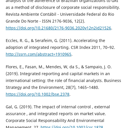
analysis of the adherence of Brazilian organizations to GRI
as a method of disclosure of corporate social responsibility.
Revista Ambiente Contábil - Universidade Federal do Rio
Grande Do Norte - ISSN 2176-9036, 12(2).
https://doi.org/10.21680/2176-9036.2020v12n2id21526
.
Eccles, R. G., & Serafeim, G. (2011). Accelerating the
adoption of integrated reporting. CSR Index 2011, 70–92.
http://ssrn.com/abstract=1910965
.
Flores, E., Fasan, M., Mendes, W, da S., & Sampaio, J. O.
(2019). Integrated reporting and capital markets in an
international setting: the role of financial analysts. Business
Strategy and the Environment, 28(7), 1465–1480.
https://doi.org/10.1002/bse.2378
.
Gal, G. (2019). The impact of internal control , external
assurance , and integrated reports on market value.
Corporate Social Responsability And Environmental
Management, 27.
https://doi.org/10.1002/csr.1878
.