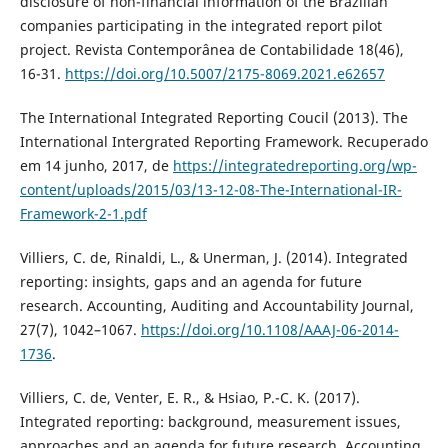
disclosure of non-financial information of the Brazilian
companies participating in the integrated report pilot
project. Revista Contemporânea de Contabilidade 18(46),
16-31.
https://doi.org/10.5007/2175-8069.2021.e62657
The International Integrated Reporting Coucil (2013). The
International Intergrated Reporting Framework. Recuperado
em 14 junho, 2017, de
https://integratedreporting.org/wp-
content/uploads/2015/03/13-12-08-The-International-IR-
Framework-2-1.pdf
Villiers, C. de, Rinaldi, L., & Unerman, J. (2014). Integrated
reporting: insights, gaps and an agenda for future
research. Accounting, Auditing and Accountability Journal,
27(7), 1042–1067.
https://doi.org/10.1108/AAAJ-06-2014-
1736
.
Villiers, C. de, Venter, E. R., & Hsiao, P.-C. K. (2017).
Integrated reporting: background, measurement issues,
approaches and an agenda for future research. Accounting