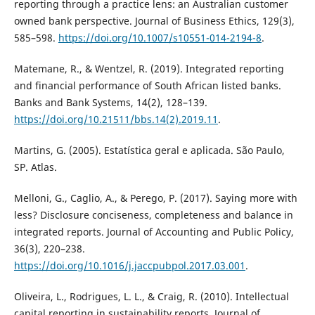
reporting through a practice lens: an Australian customer
owned bank perspective. Journal of Business Ethics, 129(3),
585–598.
https://doi.org/10.1007/s10551-014-2194-8
.
Matemane, R., & Wentzel, R. (2019). Integrated reporting
and financial performance of South African listed banks.
Banks and Bank Systems, 14(2), 128–139.
https://doi.org/10.21511/bbs.14(2).2019.11
.
Martins, G. (2005). Estatística geral e aplicada. São Paulo,
SP. Atlas.
Melloni, G., Caglio, A., & Perego, P. (2017). Saying more with
less? Disclosure conciseness, completeness and balance in
integrated reports. Journal of Accounting and Public Policy,
36(3), 220–238.
https://doi.org/10.1016/j.jaccpubpol.2017.03.001
.
Oliveira, L., Rodrigues, L. L., & Craig, R. (2010). Intellectual
capital reporting in sustainability reports. Journal of