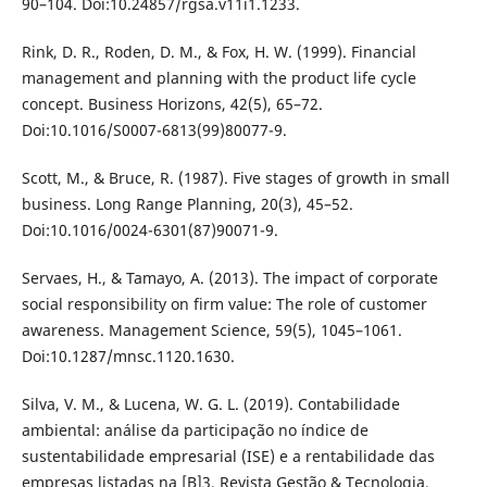
90–104. Doi:10.24857/rgsa.v11i1.1233.
Rink, D. R., Roden, D. M., & Fox, H. W. (1999). Financial
management and planning with the product life cycle
concept. Business Horizons, 42(5), 65–72.
Doi:10.1016/S0007-6813(99)80077-9.
Scott, M., & Bruce, R. (1987). Five stages of growth in small
business. Long Range Planning, 20(3), 45–52.
Doi:10.1016/0024-6301(87)90071-9.
Servaes, H., & Tamayo, A. (2013). The impact of corporate
social responsibility on firm value: The role of customer
awareness. Management Science, 59(5), 1045–1061.
Doi:10.1287/mnsc.1120.1630.
Silva, V. M., & Lucena, W. G. L. (2019). Contabilidade
ambiental: análise da participação no índice de
sustentabilidade empresarial (ISE) e a rentabilidade das
empresas listadas na [B]3. Revista Gestão & Tecnologia,