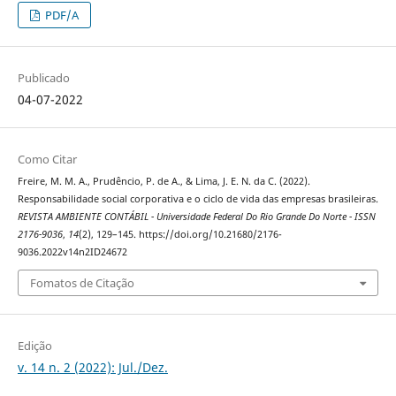
PDF/A
Publicado
04-07-2022
Como Citar
Freire, M. M. A., Prudêncio, P. de A., & Lima, J. E. N. da C. (2022).
Responsabilidade social corporativa e o ciclo de vida das empresas brasileiras.
REVISTA AMBIENTE CONTÁBIL - Universidade Federal Do Rio Grande Do Norte - ISSN
2176-9036
,
14
(2), 129–145. https://doi.org/10.21680/2176-
9036.2022v14n2ID24672
Fomatos de Citação
Edição
v. 14 n. 2 (2022): Jul./Dez.