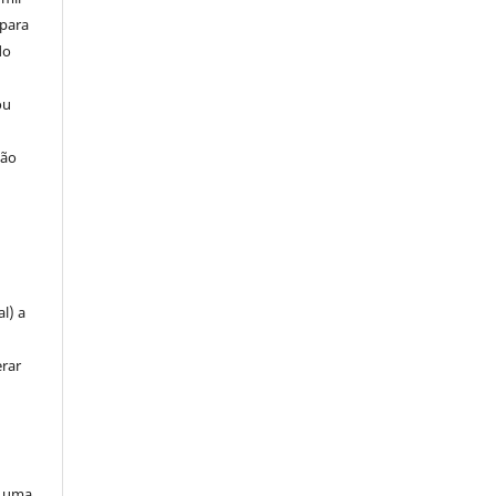
 para
do
ou
ção
u
l) a
erar
a uma