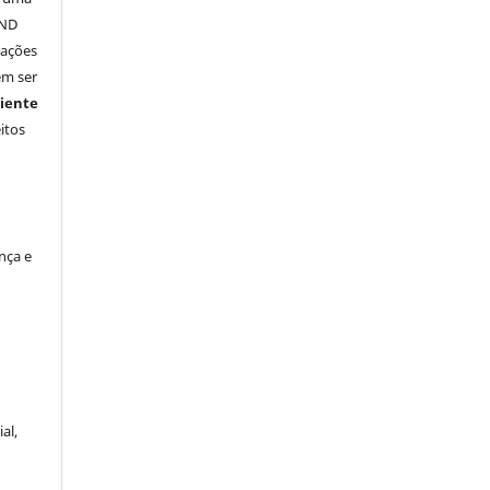
-ND
vações
em ser
iente
itos
nça e
al,