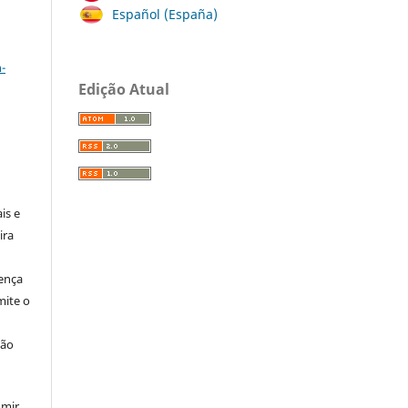
Español (España)
a
-
Edição Atual
:
is e
ira
cença
ite o
ção
umir