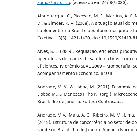
somos/historico
. (acessado em 26/08/2020).
Albuquerque, C., Piovesan, M. F., Martins, A. C. M
D., & Simões, K. A. (2008). A situação atual do 
suplementar no Brasil e apontamentos para o fu
Coletiva, 13(5): 1421-1430. doi: 10.1590/S1413
Alves, S. L. (2009). Regulação, eficiência produt
operadoras de planos de saúde no brasil: uma an
eficientes. IV prêmio SEAE 2009 – Monografia. S
Acompanhamento Econômico. Brasil.
Andrade, M. V., & Lisboa, M. (2001). Economia da
Lisboa M., & Menezes Filho N. (org.). Microeco
Brasil. Rio de Janeiro: Editora Contracapa.
Andrade, M.V., Maia, A. C., Ribeiro, M. M., Lima, 
(2015). Estrutura de concorrência no setor de o
saúde no Brasil. Rio de Janeiro: Agência Nacion