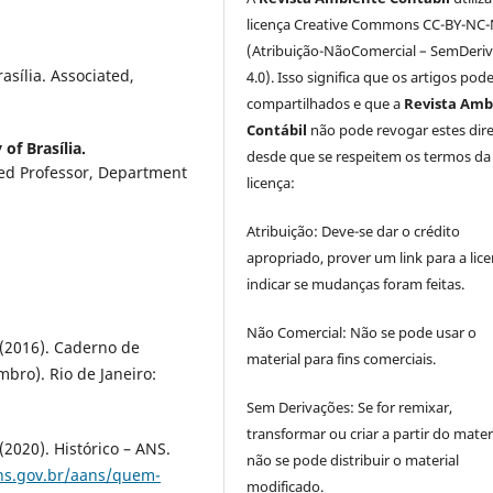
licença Creative Commons CC-BY-NC
(Atribuição-NãoComercial – SemDeri
asília. Associated,
4.0). Isso significa que os artigos pod
compartilhados e que a
Revista Amb
Contábil
não pode revogar estes dire
 of Brasília.
desde que se respeitem os termos da
ated Professor, Department
licença:
Atribuição: Deve-se dar o crédito
apropriado, prover um link para a lice
indicar se mudanças foram feitas.
Não Comercial: Não se pode usar o
(2016). Caderno de
material para fins comerciais.
bro). Rio de Janeiro:
Sem Derivações: Se for remixar,
transformar ou criar a partir do materi
2020). Histórico – ANS.
não se pode distribuir o material
ns.gov.br/aans/quem-
modificado.