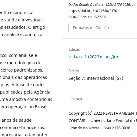
Do Rio Grande Do Norte - ISSN 2176-9036
,
14
(
https://doi.org/10.21680/2176-
penho econômico-
9036.2022v14n1ID27707
de saúde e investigar
ces estudados. O artigo
Fomatos de Citação
 da análise econômico-
Edição
tico, com análise e
v. 14 n. 1 (2022): Jan./Jun.
base metodológica do
ceiros padronizados,
Seção
cionais das operadoras
Seção 7: Internacional (S7)
iplas. A base de dados
 publicadas pela Agência
Licença
uma amostra contendo as
 em operação no Brasil.
Copyright (c) 2022 REVISTA AMBIENT
planos de saúde
CONTÁBIL - Universidade Federal do 
conômico-financeiros.
Grande do Norte - ISSN 2176-9036
empresarial, o tamanho