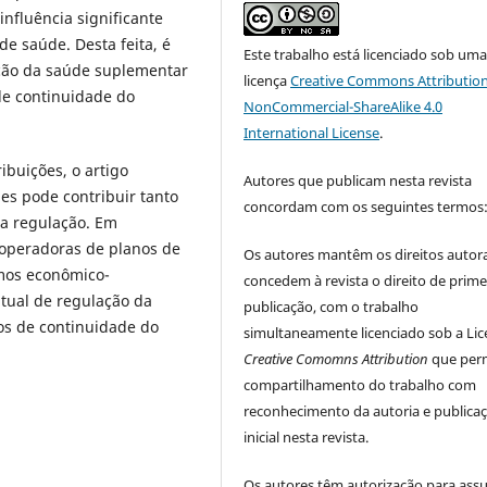
influência significante
e saúde. Desta feita, é
Este trabalho está licenciado sob um
ação da saúde suplementar
licença
Creative Commons Attribution
 de continuidade do
NonCommercial-ShareAlike 4.0
International License
.
ibuições, o artigo
Autores que publicam nesta revista
es pode contribuir tanto
concordam com os seguintes termos
da regulação. Em
s operadoras de planos de
Os autores mantêm os direitos autora
mos econômico-
concedem à revista o direito de prime
atual de regulação da
publicação, com o trabalho
os de continuidade do
simultaneamente licenciado sob a Li
Creative Comomns Attribution
que perm
compartilhamento do trabalho com
reconhecimento da autoria e publica
inicial nesta revista.
Os autores têm autorização para ass