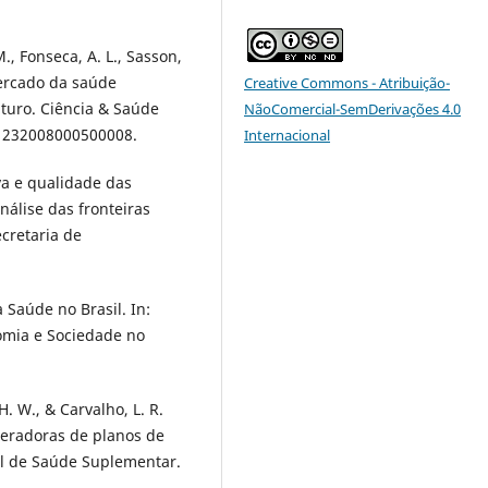
., Fonseca, A. L., Sasson,
mercado da saúde
Creative Commons - Atribuição-
turo. Ciência & Saúde
NãoComercial-SemDerivações 4.0
-81232008000500008.
Internacional
iva e qualidade das
álise das fronteiras
ecretaria de
 Saúde no Brasil. In:
nomia e Sociedade no
H. W., & Carvalho, L. R.
peradoras de planos de
al de Saúde Suplementar.