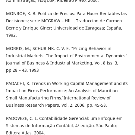
Administração, FEA/USP, Ribeirão Preto, 2006.
MONROE, K. B. Politica de Precios: Para Hacer Rentables las
Decisiones; serie MCGRAW – HILL. Traduccion de Carmen
Berne y Enrique Giner; Universidad de Zaragoza; España,
1992.
MORRIS, M.; SCHURINK. C. V. E. "Pricing Behavior in
Industrial Markets: The Impact of Environmental Dynamics".
Journal of Business & Industrial Marketing, Vol. 8 Iss: 3,
pp.28 – 43, 1993
PADACHI, K. ´Trends in Working Capital Management and its
Impact on Firms Performance: An Analysis of Mauritian
Small Manufacturing Firms´. International Review of
Business Research Papers, Vol. 2, 2006, pp. 45-58.
PADOVEZE, C. L. Contabilidade Gerencial: um Enfoque em
Sistemas de Informação Contábil. 4ª edição, São Paulo:
Editora Atlas, 2004.