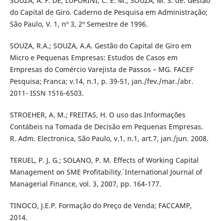
SOUZA, A. F. DE; LUPORINI, C. E. M.; SOUZA, M. S. de. Gestão
do Capital de Giro. Caderno de Pesquisa em Administração;
São Paulo, V. 1, nº 3, 2º Semestre de 1996.
SOUZA, R.A.; SOUZA, A.A. Gestão do Capital de Giro em
Micro e Pequenas Empresas: Estudos de Casos em
Empresas do Comércio Varejista de Passos – MG. FACEF
Pesquisa; Franca; v.14, n.1, p. 39-51, jan./fev./mar./abr.
2011- ISSN 1516-6503.
STROEHER, A. M.; FREITAS, H. O uso das Informações
Contábeis na Tomada de Decisão em Pequenas Empresas.
R. Adm. Electronica, São Paulo, v.1, n.1, art.7, jan./jun. 2008.
TERUEL, P. J. G.; SOLANO, P. M. ´Effects of Working Capital
Management on SME Profitability´. International Journal of
Managerial Finance, vol. 3, 2007, pp. 164-177.
TINOCO, J.E.P. Formação do Preço de Venda; FACCAMP,
2014.