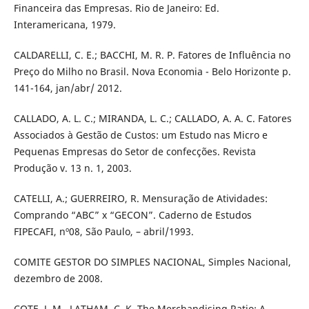
Financeira das Empresas. Rio de Janeiro: Ed.
Interamericana, 1979.
CALDARELLI, C. E.; BACCHI, M. R. P. Fatores de Influência no
Preço do Milho no Brasil. Nova Economia - Belo Horizonte p.
141-164, jan/abr/ 2012.
CALLADO, A. L. C.; MIRANDA, L. C.; CALLADO, A. A. C. Fatores
Associados à Gestão de Custos: um Estudo nas Micro e
Pequenas Empresas do Setor de confecções. Revista
Produção v. 13 n. 1, 2003.
CATELLI, A.; GUERREIRO, R. Mensuração de Atividades:
Comprando “ABC” x “GECON”. Caderno de Estudos
FIPECAFI, nº08, São Paulo, – abril/1993.
COMITE GESTOR DO SIMPLES NACIONAL, Simples Nacional,
dezembro de 2008.
COTE, J. M., LATHAM, C. K. The Merchandising Ratio: A