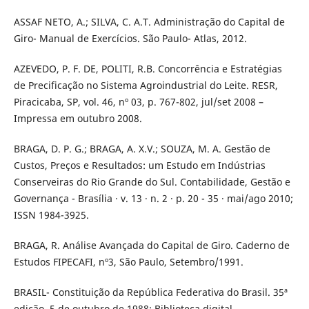
ASSAF NETO, A.; SILVA, C. A.T. Administração do Capital de
Giro- Manual de Exercícios. São Paulo- Atlas, 2012.
AZEVEDO, P. F. DE, POLITI, R.B. Concorrência e Estratégias
de Precificação no Sistema Agroindustrial do Leite. RESR,
Piracicaba, SP, vol. 46, nº 03, p. 767-802, jul/set 2008 –
Impressa em outubro 2008.
BRAGA, D. P. G.; BRAGA, A. X.V.; SOUZA, M. A. Gestão de
Custos, Preços e Resultados: um Estudo em Indústrias
Conserveiras do Rio Grande do Sul. Contabilidade, Gestão e
Governança - Brasília · v. 13 · n. 2 · p. 20 - 35 · mai/ago 2010;
ISSN 1984-3925.
BRAGA, R. Análise Avançada do Capital de Giro. Caderno de
Estudos FIPECAFI, nº3, São Paulo, Setembro/1991.
BRASIL- Constituição da República Federativa do Brasil. 35ª
edição, 5 de outubro de 1988; Biblioteca digital,