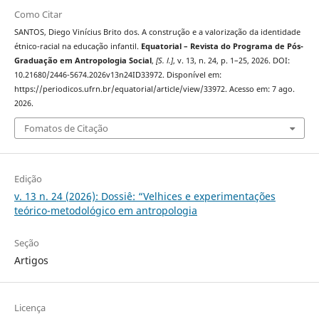
Como Citar
SANTOS, Diego Vinícius Brito dos. A construção e a valorização da identidade
étnico-racial na educação infantil.
Equatorial – Revista do Programa de Pós-
Graduação em Antropologia Social
,
[S. l.]
, v. 13, n. 24, p. 1–25, 2026. DOI:
10.21680/2446-5674.2026v13n24ID33972. Disponível em:
https://periodicos.ufrn.br/equatorial/article/view/33972. Acesso em: 7 ago.
2026.
Fomatos de Citação
Edição
v. 13 n. 24 (2026): Dossiê: “Velhices e experimentações
teórico-metodológico em antropologia
Seção
Artigos
Licença