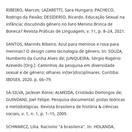
RIBEIRO, Marcos; LAZARETTI, Sara Hungaro; PACHECO,
Rodrigo da Paixão; DESIDERIO, Ricardo. Educação Sexual na
infância: discutindo gênero no livro Menino Brinca de
Boneca? Revista Práticas de Linguagem, v. 11, p. 8–24, 2021.
SANTOS, Marinês Ribeiro. Azul para meninos e rosa para
meninas? O design como tecnologia de gênero. In: SOUZA,
Humberto da Cunha Alves de; JUNQUEIRA, Sérgio Rogério
Azevedo (Org.). Caminhos da pesquisa em diversidade
sexual e de gênero: olhares in(ter)disciplinares. Curitiba:
IBDSEX, 2020. p. 66–79.
SÁ-SILVA, Jackson Ronie; ALMEIDA, Cristóvão Domingos de;
GUINDANI, Joel Felipe. Pesquisa documental: pistas teóricas
e metodológicas. Revista brasileira de história & ciências
sociais, v. 1, n. 1, p. 1–15, 2009.
SCHWARCZ, Lilia. Racismo “à brasileira”. In: HOLANDA,