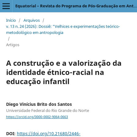
Equatorial – Revista do Programa de Pós-Graduação em Antropologia Social
Início
/
Arquivos
/
v. 13 n. 24 (2026): Dossiê: “Velhices e experimentações teórico-
metodológico em antropologia
/
Artigos
A construção e a valorização da
identidade étnico-racial na
educação infantil
Diego Vinícius Brito dos Santos
Universidade Federal do Rio Grande do Norte
https://orcid.org/0000-0002-9064-0663
DOI:
https://doi.org/10.21680/2446-