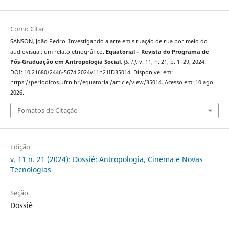
Como Citar
SANSON, João Pedro. Investigando a arte em situação de rua por meio do
audiovisual: um relato etnográfico.
Equatorial – Revista do Programa de
Pós-Graduação em Antropologia Social
,
[S. l.]
, v. 11, n. 21, p. 1–29, 2024.
DOI: 10.21680/2446-5674.2024v11n21ID35014. Disponível em:
https://periodicos.ufrn.br/equatorial/article/view/35014. Acesso em: 10 ago.
2026.
Fomatos de Citação
Edição
v. 11 n. 21 (2024): Dossiê: Antropologia, Cinema e Novas
Tecnologias
Seção
Dossiê