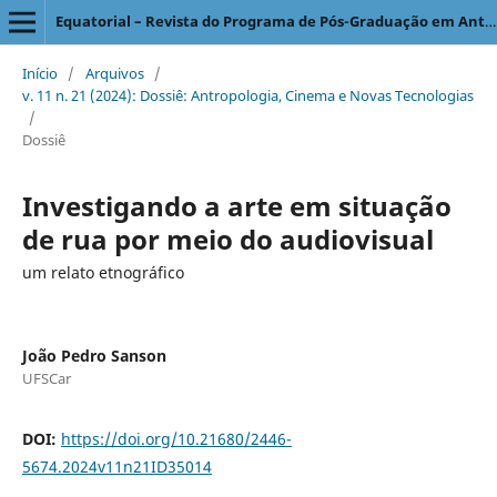
Equatorial – Revista do Programa de Pós-Graduação em Antropologia Social
Início
/
Arquivos
/
v. 11 n. 21 (2024): Dossiê: Antropologia, Cinema e Novas Tecnologias
/
Dossiê
Investigando a arte em situação
de rua por meio do audiovisual
um relato etnográfico
João Pedro Sanson
UFSCar
DOI:
https://doi.org/10.21680/2446-
5674.2024v11n21ID35014